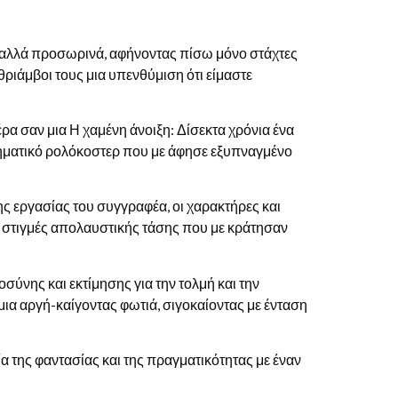
νά αλλά προσωρινά, αφήνοντας πίσω μόνο στάχτες
 θριάμβοι τους μια υπενθύμιση ότι είμαστε
έρα σαν μια Η χαμένη άνοιξη: Δίσεκτα χρόνια ένα
σθηματικό ρολόκοστερ που με άφησε εξυπναγμένο
της εργασίας του συγγραφέα, οι χαρακτήρες και
ν στιγμές απολαυστικής τάσης που με κράτησαν
νης και εκτίμησης για την τολμή και την
 μια αργή-καίγοντας φωτιά, σιγοκαίοντας με ένταση
ία της φαντασίας και της πραγματικότητας με έναν