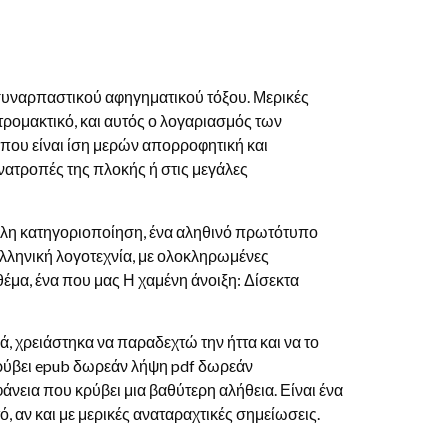
ς συναρπαστικού αφηγηματικού τόξου. Μερικές
 τρομακτικό, και αυτός ο λογαριασμός των
 που είναι ίση μερών απορροφητική και
ανατροπές της πλοκής ή στις μεγάλες
κολη κατηγοριοποίηση, ένα αληθινό πρωτότυπο
ελληνική λογοτεχνία, με ολοκληρωμένες
θέμα, ένα που μας Η χαμένη άνοιξη: Δίσεκτα
ά, χρειάστηκα να παραδεχτώ την ήττα και να το
 κρύβει epub δωρεάν λήψη pdf δωρεάν
άνεια που κρύβει μια βαθύτερη αλήθεια. Είναι ένα
ό, αν και με μερικές αναταραχτικές σημείωσεις.