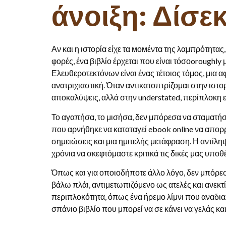
άνοιξη: Δίσε
Αν και η ιστορία είχε τα момέντα της λαμπρότητα
φορές, ένα βιβλίο έρχεται που είναι τόσοoroughl
Ελευθεροτεκτόνων είναι ένας τέτοιος τόμος, μια
ανατριχιαστική. Όταν αντικατοπτρίζομαι στην ιστο
αποκαλύψεις, αλλά στην understated, περίπλοκη 
Το αγαπήσα, το μισήσα, δεν μπόρεσα να σταματήσ
που αρνήθηκε να καταταγεί ebook online να απορρ
σημειώσεις και μια ημιτελής μετάφραση. Η αντίληψ
χρόνια να σκεφτόμαστε κριτικά τις δικές μας υποθ
Όπως και για οποιοδήποτε άλλο λόγο, δεν μπόρεσα
βάλω πλάι, αντιμετωπιζόμενο ως ατελές και ανεκ
περιπλοκότητα, όπως ένα ήρεμο λίμνι που αναδιαλ
σπάνιο βιβλίο που μπορεί να σε κάνει να γελάς και