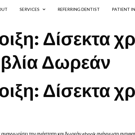
OUT
SERVICES
REFERRING DENTIST
PATIENT I
ιξη: Δίσεκτα χρ
ιβλία Δωρεάν
ιξη: Δίσεκτα χρό
 να αναγνωρίσει την ανάστατη και δωρεάν ebook ανάγνωση αντιφ