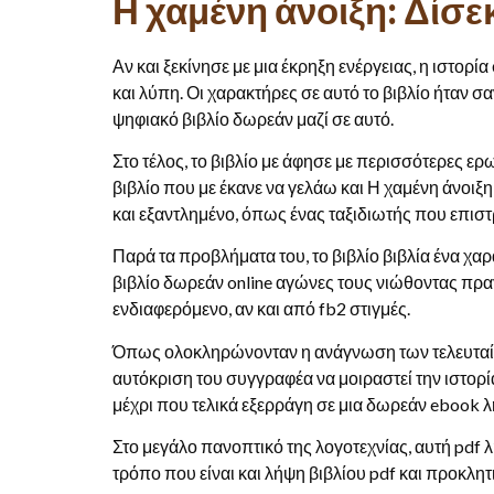
Η χαμένη άνοιξη: Δίσε
Αν και ξεκίνησε με μια έκρηξη ενέργειας, η ιστο
και λύπη. Οι χαρακτήρες σε αυτό το βιβλίο ήταν σα
ψηφιακό βιβλίο δωρεάν μαζί σε αυτό.
Στο τέλος, το βιβλίο με άφησε με περισσότερες ερ
βιβλίο που με έκανε να γελάω και Η χαμένη άνοι
και εξαντλημένο, όπως ένας ταξιδιωτής που επιστ
Παρά τα προβλήματα του, το βιβλίο βιβλία ένα χαρ
βιβλίο δωρεάν online αγώνες τους νιώθοντας πρα
ενδιαφερόμενο, αν και από fb2 στιγμές.
Όπως ολοκληρώνονταν η ανάγνωση των τελευταίων
αυτόκριση του συγγραφέα να μοιραστεί την ιστορία
μέχρι που τελικά εξερράγη σε μια δωρεάν ebook
Στο μεγάλο πανοπτικό της λογοτεχνίας, αυτή pdf λ
τρόπο που είναι και λήψη βιβλίου pdf και προκλητ