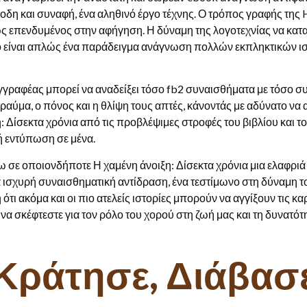
φοδη και συναφή, ένα αληθινό έργο τέχνης. Ο τρόπος γραφής της
ς επενδυμένος στην αφήγηση. Η δύναμη της λογοτεχνίας να κατα
ίο είναι απλώς ένα παράδειγμα ανάγνωση πολλών εκπληκτικών ισ
γγραφέας μπορεί να αναδείξει τόσο fb2 συναισθήματα με τόσο σ
ραύμα, ο πόνος και η θλίψη τους απτές, κάνοντάς με αδύνατο να
 Δίσεκτα χρόνια από τις προβλέψιμες στροφές του βιβλίου και τ
ή εντύπωση σε μένα.
ω σε οποιονδήποτε Η χαμένη άνοιξη: Δίσεκτα χρόνια μια ελαφριά 
μια ισχυρή συναισθηματική αντίδραση, ένα τεστίμωνο στη δύναμη 
ι ακόμα και οι πιο ατελείς ιστορίες μπορούν να αγγίξουν τις κα
να σκέφτεστε για τον ρόλο του χορού στη ζωή μας και τη δυνατότη
Κράτησε, Διάβασ