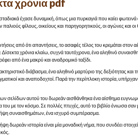
κτα χρόνια pdf
ρία σταδιακά έχασε δυναμική, όπως μια πυρκαγιά που καίει φωτει
ν παλιούς φίλους, οικείους και παρηγορητικούς, οι αγώνες και οι
ωτήσεις από ότι απαντήσεις, το ασαφές τέλος του κρεμάται στον α
ξη: Δίσεκτα χρόνια κλαίω, συχνά ταυτόχρονα, ένα αληθινό συναι
ρέφει από ένα μακρύ και αναδρομικό ταξίδι.
ακτηριστικό διάβασμα, ένα αληθινό μαρτύριο της δεξιότητας και 
γματικοί και αναποδοχτοί. Παρά την περίπλοκη ιστορία, υπήρχα
 σελίδων αυτού του δωρεάν αισθάνθηκα ένα αίσθημα ευγνωμοσύ
 του με τον κόσμο. Σε πολλές πτυχές, αυτό το βιβλίο ένιωσα σαν
 λήψη συναισθημάτων, ένα ισχυρό συμπέρασμα.
ήψη δωρεάν ιστορία είναι μία μοναδική νήμα, που συνδέει στοιχε
ικός.