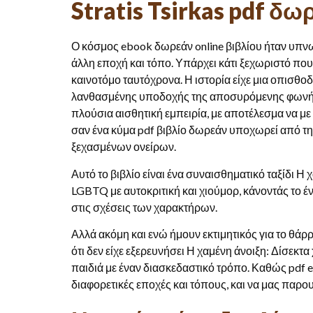
Stratis Tsirkas pdf δ
Ο κόσμος ebook δωρεάν online βιβλίου ήταν υπνω
άλλη εποχή και τόπο. Υπάρχει κάτι ξεχωριστό που τ
καινοτόμο ταυτόχρονα. Η ιστορία είχε μια οπισθο
λανθασμένης υποδοχής της αποσυρόμενης φωνής 
πλούσια αισθητική εμπειρία, με αποτέλεσμα να με 
σαν ένα κύμα pdf βιβλίο δωρεάν υποχωρεί από την
ξεχασμένων ονείρων.
Αυτό το βιβλίο είναι ένα συναισθηματικό ταξίδι Η
LGBTQ με αυτοκριτική και χιούμορ, κάνοντάς το 
στις σχέσεις των χαρακτήρων.
Αλλά ακόμη και ενώ ήμουν εκτιμητικός για το θά
ότι δεν είχε εξερευνήσει Η χαμένη άνοιξη: Δίσεκτα
παιδιά με έναν διασκεδαστικό τρόπο. Καθώς pdf 
διαφορετικές εποχές και τόπους, και να μας παρο