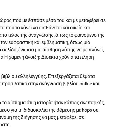
ώρος που με έσπασε μέσα του και με μεταφέρει σε
α που το κάνει να αισθάνεται και οικείο και
ά το τέλος της ανάγνωσης, όπως το φαινόμενο της
αν ευφραστική και εμβληματική, όπως μια
α σελίδα, ένιωσα μια αίσθηση λύπης να με πλύνει,
α Η χαμένη άνοιξη: Δίσεκτα χρόνια τα πλήρη
αι βιβλίου αλληλεγγύης. Επεξεργάζεται θέματα
 προσβατικό στην ανάγνωση βιβλίου online και
 το αίσθημα ότι η ιστορία ήταν κάπως ανεπαρκής,
 μέσο για τη διδασκαλία της đếμεσης με hops σε
ύναμη της διήγησης να μας μεταφέρει σε
ωστε.