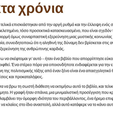
κτα χρόνια
ς, τελικά επισκιάστηκαν από την αργή ρυθμό και την έλλειψη ενό
y μελετημένο, τόσο προσεκτικά κατασκευασμένο, που είναι σχεδόν
 αφορμή όμως συναρπαστική εξερεύνηση μιας μυστικής κοινωνίας
ρία, συνειδητοποιώ ότι η αληθινή της δύναμη δεν βρίσκεται στις 
εξερεύνηση της ανθρώπινης καρδιάς.
ω να σκέφτομαι γι’ αυτό – ήταν ένα βιβλίο που απορρίπτησε εύ
ιφθεί. Ένα στέρεο πόρο για οποιονδήποτε ενδιαφέρεται για την 
η της πολιτισμικής τάξης από έναν ξένο είναι ένα απασχολητικό 
έσεις και προκαταλήψεις.
 να βρω τη σωστή διάθεση να εκτιμήσω αυτό το βιβλίο, και τελικ
τίμητο. Η γραφή ήταν σπάνια, μια μινιμαλιστική προσέγγιση που
αμβάνει την όμορφη ιδιότητα του περιβάλλοντος, ένα ήρεμο επιφ
 να κλαίεις στο ίδιο αναστολή, αλλά αυτό κατάφερε να το κάνει αυτ