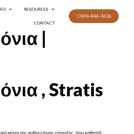
NFO
RESOURCES
604-846-3636
CONTACT
όνια |
νια , Stratis
ατική φύση της ανθρώπινης ύπαρξης, που καθιστά