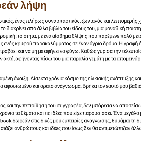
ωρεάν λήψη
τικός, ένας πλήρως συναρπαστικός, ζωντανός και λεπτομερής χ
ο διακρίνει από άλλα βιβλία του είδους του, μια μοναδική ποιότητ
δρομική ποιότητα, με ένα αίσθημα θλίψης που παρέμενε πολύ μετ
ενός κρυφού παρακαλύμματος σε έναν άγριο δρόμο. Η γραφή ήτ
τραβάει και να μη με αφήνει να φύγω. Καθώς γύρισα την τελευταί
 ακτή, αφήνοντας πίσω του μια παραλία γεμάτη με τα απομεινάρι
 χαμένη άνοιξη: Δίσεκτα χρόνια κόσμο της ηλικιακής ανάπτυξης κ
ένα αφοσιωμένο και ορατό ανάγνωσμα. Βρήκα τον εαυτό μου βαθιά
ρρος και την πεποίθηση του συγγραφέα, δεν μπόρεσα να αποσείσω
 χρόνια τα θέματα και τις ιδέες που είχε παρουσιάσει. Ένα μεγάλο
ebook δωρεάν στις δικές μου εμπειρίες ανάγνωσης, θυμάμαι τη δ
υσιάζει ανθρώπους και ιδέες που ίσως δεν θα αντιμετώπιζαν άλλ