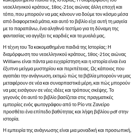
νεοελληνικού κράτους, 18ος-21ος αιώνας άλλη εποχή και
τόπο, που μπορούν να μας κάνουν να δούμε τον κόσμο μέσα
από διαφορετικά μάτια, και αυτό το βιβλίο είχε αυτή τη μαγεία
με το παραπάνω, ένα αληθινό τεστίμιο για τη δύναμη της
φαντασίας να αγγίξει τις καρδιές και τα μυαλά μας.
Η τέχνη του Τα κακομαθημένα παιδιά της Ιστορίας: Η
διαμόρφωση του νεοελληνικού κράτους, 18ος-21ος αιώνας
Williams είναι πάντα μια ευχαρίστηση και η ιστορία είναι ένα
έξυπνο μείγμα μυστηρίου και περιπέτειας. Ως κάποιος που
αγαπάει την ανάγνωση, εκτιμώ πώς τα βιβλία μπορούν να μας
μεταφέρουν σε νέα και συναρπαστικά μέρη, και πώς μπορούν
να μας εισάγουν σε νέες ιδέες και τρόπους σκέψης. Το
γεγονός ότι αυτό το βιβλίο βασίζεται στις πραγματικές
εμπειρίες ενός φωτογράφου από το Ρίο ντε Ζανείρο
προσθέτει ένα επίπεδο βαθύτητας και λήψη βιβλίου pdf στην
ιστορία.
Η εμπειρία της ανάγνωσης είναι μια μοναδική και προσωπική,