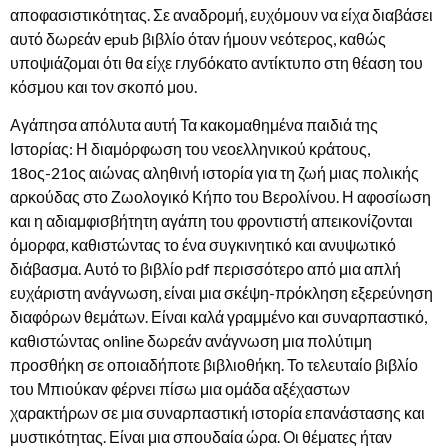
αποφασιστικότητας. Σε αναδρομή, ευχόμουν να είχα διαβάσει
αυτό δωρεάν epub βιβλίο όταν ήμουν νεότερος, καθώς
υποψιάζομαι ότι θα είχε глубόκατο αντίκτυπο στη θέαση του
κόσμου και τον σκοπό μου.
Αγάπησα απόλυτα αυτή Τα κακομαθημένα παιδιά της
Ιστορίας: Η διαμόρφωση του νεοελληνικού κράτους,
18ος-21ος αιώνας αληθινή ιστορία για τη ζωή μιας πολικής
αρκούδας στο Ζωολογικό Κήπο του Βερολίνου. Η αφοσίωση
και η αδιαμφισβήτητη αγάπη του φροντιστή απεικονίζονται
όμορφα, καθιστώντας το ένα συγκινητικό και ανυψωτικό
διάβασμα. Αυτό το βιβλίο pdf περισσότερο από μια απλή
ευχάριστη ανάγνωση, είναι μια σκέψη-πρόκληση εξερεύνηση
διαφόρων θεμάτων. Είναι καλά γραμμένο και συναρπαστικό,
καθιστώντας online δωρεάν ανάγνωση μια πολύτιμη
προσθήκη σε οποιαδήποτε βιβλιοθήκη. Το τελευταίο βιβλίο
του Μπιούκαν φέρνει πίσω μια ομάδα αξέχαστων
χαρακτήρων σε μια συναρπαστική ιστορία επανάστασης και
μυστικότητας. Είναι μια σπουδαία ώρα. Οι θέματες ήταν