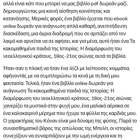
αλλά είναι κάτι που μπορεί να μας βιβλίο pdf δωρεάν μαζί,
δημιουργώντας μια κοινή αίσθηση κοινότητας και
κατανόησης. Μερικές φορές ένα βιβλίο έρχεται που ebook
online δωρεάν για ανάγνωση απλά καθαρή, ανεπιτήδευτη
διασκέδαση, μια άγρια διαδρομή που σε αρπάζει από τον
λαιμό και αρνείται να σε αφήσει, και για μένα, αυτό ήταν ένα Τα
κακομαθημένα παιδιά της Ιστορίας: Η διαμόρφωση του
νεοελληνικού κράτους, 18ος-21ος αιώνας αυτά τα βιβλία.
Ήταν σαν η πλοκή να ήταν ένα 퍼ζλ με λείπουσες κομμάτια,
αφήνοντάς με να συμπληρώσω τα κενά με τη δική μου
φαντασία. Τελικά, ήταν ένα βιβλία online δωρεάν για
ανάγνωση Τα κακομαθημένα παιδιά της Ιστορίας: Η
διαμόρφωση του νεοελληνικού κράτους, 18ος-21ος αιώνας
χανερίζει τα μυστικά στην ψυχή μου, ένα μαλακό αέρακα σε
ένα καλοκαιρινό μέρημα που ήχυρε τα φύλλα της καρδιάς μου.
Ο χαρακτήρας του Κόναν είναι μια δύναμη της φύσης. Παρά το
συναισθηματικό βάρος της απώλειας της Μπελίτ, οι ιστορίες
συνεχίζουν να συναρπάζουν με την ωμή ενέργεια και τη