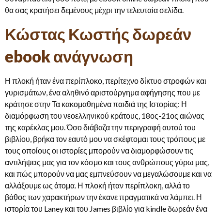
θα σας κρατήσει δεμένους μέχρι την τελευταία σελίδα.
Κώστας Κωστής δωρεάν
ebook ανάγνωση
Η πλοκή ήταν ένα περίπλοκο, περίτεχνο δίκτυο στροφών και
γυρισμάτων, ένα αληθινό αριστούργημα αφήγησης που με
κράτησε στην Τα κακομαθημένα παιδιά της Ιστορίας: Η
διαμόρφωση του νεοελληνικού κράτους, 18ος-21ος αιώνας
της καρέκλας μου. Όσο διάβαζα την περιγραφή αυτού του
βιβλίου, βρήκα τον εαυτό μου να σκέφτομαι τους τρόπους με
τους οποίους οι ιστορίες μπορούν να διαμορφώσουν τις
αντιλήψεις μας για τον κόσμο και τους ανθρώπους γύρω μας,
και πώς μπορούν να μας εμπνεύσουν να μεγαλώσουμε και να
αλλάξουμε ως άτομα. Η πλοκή ήταν περίπλοκη, αλλά το
βάθος των χαρακτήρων την έκανε πραγματικά να λάμπει. Η
ιστορία του Laney και του James βιβλίο για kindle δωρεάν ένα