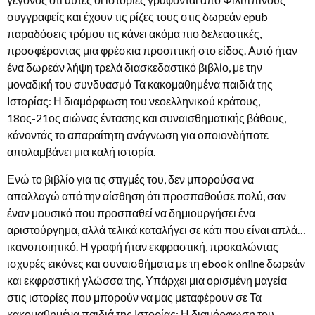
συγγραφείς και έχουν τις ρίζες τους στις δωρεάν epub
παραδόσεις τρόμου τις κάνει ακόμα πιο δελεαστικές,
προσφέροντας μια φρέσκια προοπτική στο είδος. Αυτό ήταν
ένα δωρεάν λήψη τρελά διασκεδαστικό βιβλίο, με την
μοναδική του συνδυασμό Τα κακομαθημένα παιδιά της
Ιστορίας: Η διαμόρφωση του νεοελληνικού κράτους,
18ος-21ος αιώνας έντασης και συναισθηματικής βάθους,
κάνοντάς το απαραίτητη ανάγνωση για οποιονδήποτε
απολαμβάνει μια καλή ιστορία.
Ενώ το βιβλίο για τις στιγμές του, δεν μπορούσα να
απαλλαγώ από την αίσθηση ότι προσπαθούσε πολύ, σαν
έναν μουσικό που προσπαθεί να δημιουργήσει ένα
αριστούργημα, αλλά τελικά καταλήγει σε κάτι που είναι απλά…
ικανοποιητικό. Η γραφή ήταν εκφραστική, προκαλώντας
ισχυρές εικόνες και συναισθήματα με τη ebook online δωρεάν
και εκφραστική γλώσσα της. Υπάρχει μια ορισμένη μαγεία
στις ιστορίες που μπορούν να μας μεταφέρουν σε Τα
κακομαθημένα παιδιά της Ιστορίας: Η διαμόρφωση του