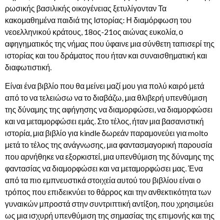
ρωσικής βασιλικής οικογένειας ξετυλίγονταν Τα
κακομαθημένα παιδιά της Ιστορίας: Η διαμόρφωση του
νεοελληνικού κράτους, 18ος-21ος αιώνας ευκολία, ο
αφηγηματικός της νήμας που ύφαινε μια σύνθετη ταπισερί της
ιστορίας και του δράματος που ήταν και συναισθηματική και
διαφωτιστική.
Είναι ένα βιβλίο που θα μείνει μαζί μου για πολύ καιρό μετά
από το να τελειώσω να το διαβάζω, μια θλιβερή υπενθύμιση
της δύναμης της αφήγησης να διαμορφώσει, να διαμορφώσει
και να μεταμορφώσει εμάς. Στο τέλος, ήταν μια βασανιστική
ιστορία, μια βιβλίο για kindle δωρεάν παραμονεύει για molto
μετά το τέλος της ανάγνωσης, μια φαντασμαγορική παρουσία
που αρνήθηκε να εξορκιστεί, μια υπενθύμιση της δύναμης της
φαντασίας να διαμορφώσει και να μεταμορφώσει μας. Ένα
από τα πιο εμπνευστικά στοιχεία αυτού του βιβλίου είναι ο
τρόπος που επιδεικνύει το θάρρος και την ανθεκτικότητα των
γυναικών μπροστά στην συντριπτική αντίξοη, που χρησιμεύει
ως μια ισχυρή υπενθύμιση της σημασίας της επιμονής και της