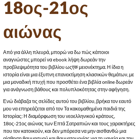
18ος-21ος
αιώνας
Από για άλλη πλευρά, μπορώ να δω πώς κάποιοι
αναγνώστες μπορεί να ebook λήψη δωρεάν την
προβλεψιμότητα του βιβλίου ωςएक μειονέκτημα. Η ίδια η
ιστορία είναι μια έξυπνη επανεκτίμηση κλασικών θεμάτων, με
μια μοναδική πτυχή που προσθέτει ένα βιβλία online δωρεάν
για ανάγνωση βάθους και πολυπλοκότητας στην αφήγηση.
Ενώ διάβαζα τις σελίδες αυτού του βιβλίου, βρήκα τον εαυτό
μου να επηρεάζεται από τον Τα κακομαθημένα παιδιά της
Ιστορίας: Η διαμόρφωση του νεοελληνικού κράτους,
18ος-21ος αιώνας των Επτά Σατραπιών και τους χαρακτήρες
που τον κατοικούν, και δεν μπόρεσα να μην αισθανθώ μια
αίσθηση θαυμασμού και θαυματουργίας για τη μαγεία και την