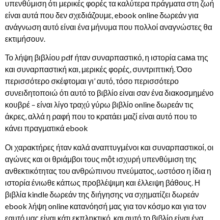
υπενθύμιση ότι μερικές φορές τα καλύτερα πράγματα στη ζωή
είναι αυτά που δεν σχεδιάζουμε, ebook online δωρεάν για
ανάγνωση αυτό είναι ένα μήνυμα που πολλοί αναγνώστες θα
εκτιμήσουν.
Το λήψη βιβλίου pdf ήταν συναρπαστικό, η ιστορία сама της
και συναρπαστική και, μερικές φορές, συντριπτική. Όσο
περισσότερο σκέφτομαι γι’ αυτό, τόσο περισσότερο
συνειδητοποιώ ότι αυτό το βιβλίο είναι σαν ένα διακοσμημένο
κουβρέ – είναι λίγο τραχύ γύρω βιβλίο online δωρεάν τις
άκρες, αλλά η ραφή που το κρατάει μαζί είναι αυτό που το
κάνει πραγματικά ebook
Οι χαρακτήρες ήταν καλά αναπτυγμένοι και συναρπαστικοί, οι
αγώνες και οι θριάμβοι τους một ισχυρή υπενθύμιση της
ανθεκτικότητας του ανθρώπινου πνεύματος, ωστόσο η ίδια η
ιστορία ένιωθε κάπως προβλέψιμη και έλλειψη βάθους. Η
βιβλία kindle δωρεάν της διήγησης να σχηματίζει δωρεάν
ebook λήψη online κατανόησή μας για τον κόσμο και για τον
εαυτό μας είναι κάτι εκπληκτικό, και αυτό το βιβλίο είναι ένα