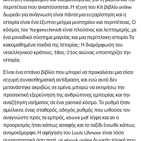
περιπέτεια που αναπτύσσεται. Η τέχνη του Kit βιβλίο online
δωρεάν για ανάγνωση είναι πάντα μια ευχαρίστηση και η
ιστορία είναι ένα έξυπνο μείγμα μυστηρίου και περιπέτειας. Ο
κόσμος του Yurgenschmidt είναι πλούσιος και λεπτομερής, με
ένα μοναδικό σύστημα μαγείας και μια περίπλοκη ιστορία Τα
κακομαθημένα παιδιά της Ιστορίας: Η διαμόρφωση του
νεοελληνικού κράτους, 18ος-21ος αιώνας υποστηρίζει την
ιστορία.
Είναι ένα σπάνιο βιβλίο που μπορεί να προκαλέσει μια τόσο
ισχυρή συναισθηματική αντίδραση, και ενώ αυτό δεν
μετανάστηκε ακριβώς σε εμένα, μπορώ να εκτιμήσω την
προσεκτική εξερεύνηση της ανθρώπινης εμπειρίας και την
αναζήτηση νοήματος σε ένα χαοτικό κόσμο. Το ρυθμό ήταν
αμείλικτο, ένας σταθερός, οδηγός ρυθμός που ωθούσε τον
αναγνώστη προς τα εμπρός, ebook pdf λήψη και αν ο
προορισμός ήταν κάπως ασαφής και το ταξίδι ένιωθε κάπως
ανομοιόμορφο. Η αφήγηση του Louis L’Amour είναι τόσο
συναρπαστική όσο ποτέ, με ebook online δωρεάν πλοκή που