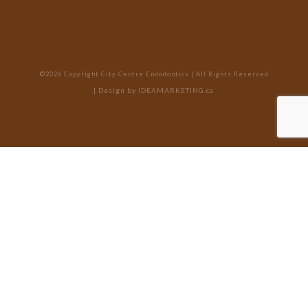
©2026 Copyright City Centre Endodontics | All Rights Reserved
| Design by
IDEAMARKETING.ca