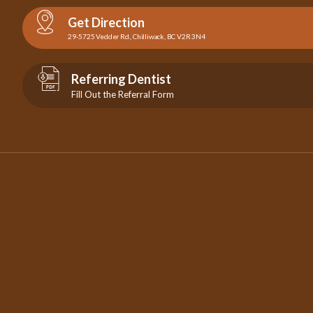
Get Direction
29-5725 Vedder Rd., Chilliwack, BC V2R 3N4
Referring Dentist
Fill Out the Referral Form