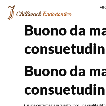
AB
Buono da man
consuetudini
Buono da man
consuetudini
C’è una certa magia in questo libro, una qualità diffi