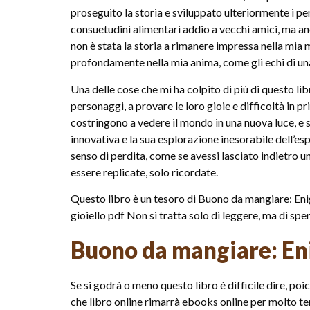
proseguito la storia e sviluppato ulteriormente i p
consuetudini alimentari addio a vecchi amici, ma anch
non è stata la storia a rimanere impressa nella mia 
profondamente nella mia anima, come gli echi di un
Una delle cose che mi ha colpito di più di questo lib
personaggi, a provare le loro gioie e difficoltà in 
costringono a vedere il mondo in una nuova luce, e 
innovativa e la sua esplorazione inesorabile dell’e
senso di perdita, come se avessi lasciato indietro
essere replicate, solo ricordate.
Questo libro è un tesoro di Buono da mangiare: Enig
gioiello pdf Non si tratta solo di leggere, ma di sp
Buono da mangiare: Eni
Se si godrà o meno questo libro è difficile dire, p
che libro online rimarrà ebooks online per molto tem