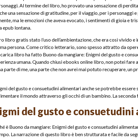
ersonaggi. Al termine del libro, ho provato una sensazione di perd
e una sensazione di gratitudine, per il viaggio, per i personaggi e 
mente, ma le emozioni che aveva evocato, i sentimenti di gioia e tr
a epub lontana.
ro libro gratis stato l’uso dell’ambientazione, che era così vivido e
prima persona. Come critico letterario, sono spesso attratto da oper
scarica libro ha fatto Buono da mangiare: Enigmi del gusto e consue
sperienza umana. Quando chiusi ebooks online libro, non potei fare 
 una parte di me, una parte che non avrei mai potuto recuperare, u
mi del gusto e consuetudini alimentari anche se potrebbe essere so
erimentare il mondo attraverso gli occhi di un bambino. La seconda f
gmi del gusto e consuetudini 
oiché è Buono da mangiare: Enigmi del gusto e consuetudini alimenta
po. La narrazione di questo libro è ben strutturata e facile da segu