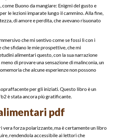
ita, come Buono da mangiare: Enigmi del gusto e
per le lezioni imparate lungo il cammino. Alla fine,
istezza, di amore e perdita, che avevano risuonato
 immersivo che mi sentivo come se fossi lì con i
e che sfidano le mie prospettive, che mi
tudini alimentari questo, con la sua narrazione
a meno di provare una sensazione di malinconia, un
n promemoria che alcune esperienze non possono
praffacente per gli iniziati. Questo libro è un
b2 è stata ancora più gratificante.
alimentari pdf
ri vera forza polarizzante, ma è certamente un libro
ire, rendendola accessibile ai lettori che