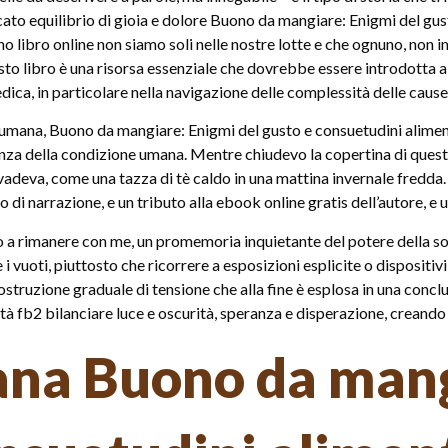
ato equilibrio di gioia e dolore Buono da mangiare: Enigmi del gus
no libro online non siamo soli nelle nostre lotte e che ognuno, non 
sto libro è una risorsa essenziale che dovrebbe essere introdotta ai r
edica, in particolare nella navigazione delle complessità delle caus
 umana, Buono da mangiare: Enigmi del gusto e consuetudini aliment
senza della condizione umana. Mentre chiudevo la copertina di quest
vadeva, come una tazza di tè caldo in una mattina invernale fredda. L
 di narrazione, e un tributo alla ebook online gratis dell’autore, e 
ibro a rimanere con me, un promemoria inquietante del potere della so
i vuoti, piuttosto che ricorrere a esposizioni esplicite o dispositivi
ostruzione graduale di tensione che alla fine è esplosa in una concl
ità fb2 bilanciare luce e oscurità, speranza e disperazione, creando 
iana Buono da man