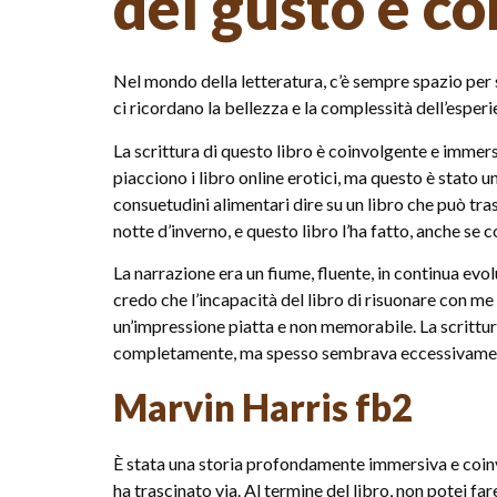
del gusto e c
Nel mondo della letteratura, c’è sempre spazio per 
ci ricordano la bellezza e la complessità dell’espe
La scrittura di questo libro è coinvolgente e immersiv
piacciono i libro online erotici, ma questo è stato 
consuetudini alimentari dire su un libro che può tr
notte d’inverno, e questo libro l’ha fatto, anche se 
La narrazione era un fiume, fluente, in continua evolu
credo che l’incapacità del libro di risuonare con me
un’impressione piatta e non memorabile. La scrittur
completamente, ma spesso sembrava eccessivamen
Marvin Harris fb2
È stata una storia profondamente immersiva e coinv
ha trascinato via. Al termine del libro, non potei f