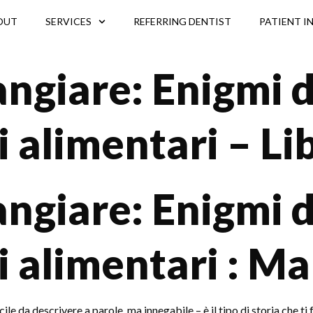
OUT
SERVICES
REFERRING DENTIST
PATIENT I
giare: Enigmi d
 alimentari – Li
giare: Enigmi d
 alimentari : Ma
cile da descrivere a parole, ma innegabile – è il tipo di storia che ti