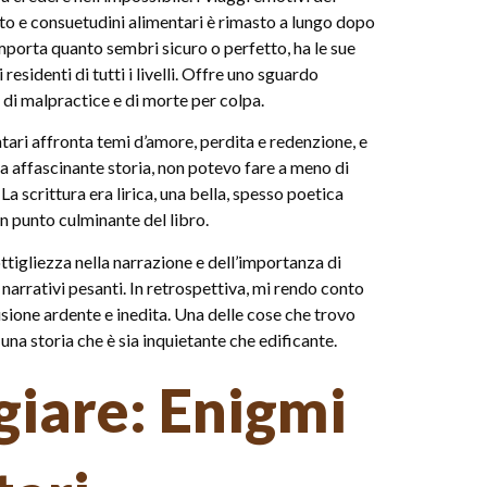
to e consuetudini alimentari è rimasto a lungo dopo
importa quanto sembri sicuro o perfetto, ha le sue
esidenti di tutti i livelli. Offre uno sguardo
e di malpractice e di morte per colpa.
ari affronta temi d’amore, perdita e redenzione, e
a affascinante storia, non potevo fare a meno di
a scrittura era lirica, una bella, spesso poetica
un punto culminante del libro.
ttigliezza nella narrazione e dell’importanza di
 narrativi pesanti. In retrospettiva, mi rendo conto
usione ardente e inedita. Una delle cose che trovo
una storia che è sia inquietante che edificante.
giare: Enigmi