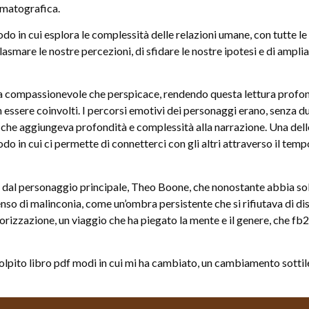
ematografica.
odo in cui esplora le complessità delle relazioni umane, con tutte l
i plasmare le nostre percezioni, di sfidare le nostre ipotesi e di a
sia compassionevole che perspicace, rendendo questa lettura prof
essere coinvolti. I percorsi emotivi dei personaggi erano, senza dub
zo che aggiungeva profondità e complessità alla narrazione. Una de
do in cui ci permette di connetterci con gli altri attraverso il tem
 dal personaggio principale, Theo Boone, che nonostante abbia sol
enso di malinconia, come un’ombra persistente che si rifiutava di dis
egorizzazione, un viaggio che ha piegato la mente e il genere, che fb
colpito libro pdf modi in cui mi ha cambiato, un cambiamento sotti