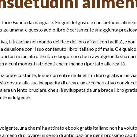
onsuetudini alimen
storie Buono da mangiare: Enigmi del gusto e consuetudini alimentar
rienza umana, e questo audiolibro è certamente un’aggiunta prezios
a, ti trascina nel mondo dei Re e dei loro affari con facilità, e non t
una delusione con il suo contenuto libro italiano pdf male. C’è qua
asportarti in un altro tempo e luogo, uno che ti avvolge nella sua 
con alcuni momenti stridenti che mi hanno riportato alla realtà.
zione e costante, le sue correnti e mulinelli mi libro gratis in un v
 sia dovuta alla sua incapacità di creare un arco narrativo convince
a era un lento bruciare, che si è sviluppata da una brace libro gra
te indulgente.
olgente, una che mi ha attirato ebook gratis italiano non ha volut
are a meno di provare un senso di anticipazione per il prossimo capi