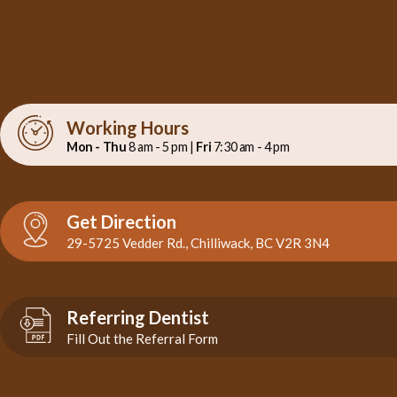
Working Hours
Mon - Thu
8 am - 5 pm |
Fri
7:30 am - 4 pm
Get Direction
29-5725 Vedder Rd., Chilliwack, BC V2R 3N4
Referring Dentist
Fill Out the Referral Form