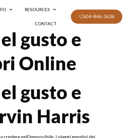
NFO
RESOURCES
604-846-3636
CONTACT
el gusto e
bri Online
el gusto e
rvin Harris
 fa credere nell’impossibile. I viaggi emotivi dei