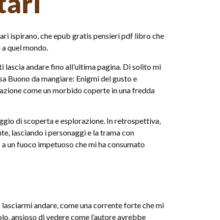
tari
i ispirano, che epub gratis pensieri pdf libro che
a a quel mondo.
i lascia andare fino all’ultima pagina. Di solito mi
lcosa Buono da mangiare: Enigmi del gusto e
narrazione come un morbido coperte in una fredda
iaggio di scoperta e esplorazione. In retrospettiva,
nte, lasciando i personaggi e la trama con
tis a un fuoco impetuoso che mi ha consumato
o lasciarmi andare, come una corrente forte che mi
tolo, ansioso di vedere come l’autore avrebbe