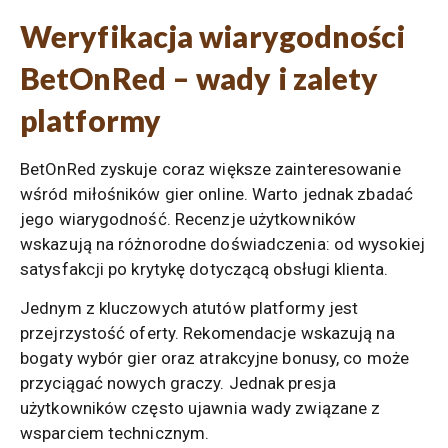
Weryfikacja wiarygodności
BetOnRed – wady i zalety
platformy
BetOnRed zyskuje coraz większe zainteresowanie
wśród miłośników gier online. Warto jednak zbadać
jego wiarygodność. Recenzje użytkowników
wskazują na różnorodne doświadczenia: od wysokiej
satysfakcji po krytykę dotyczącą obsługi klienta.
Jednym z kluczowych atutów platformy jest
przejrzystość oferty. Rekomendacje wskazują na
bogaty wybór gier oraz atrakcyjne bonusy, co może
przyciągać nowych graczy. Jednak presja
użytkowników często ujawnia wady związane z
wsparciem technicznym.