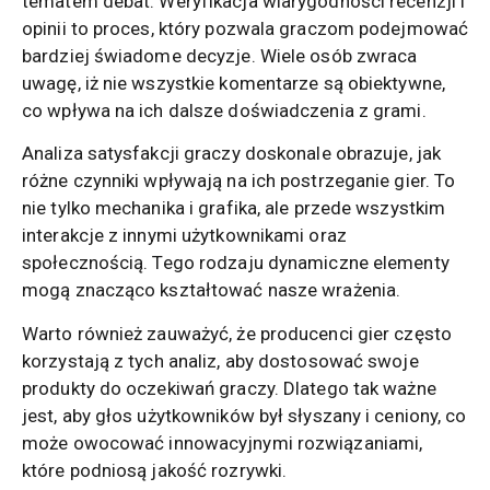
tematem debat. Weryfikacja wiarygodności recenzji i
opinii to proces, który pozwala graczom podejmować
bardziej świadome decyzje. Wiele osób zwraca
uwagę, iż nie wszystkie komentarze są obiektywne,
co wpływa na ich dalsze doświadczenia z grami.
Analiza satysfakcji graczy doskonale obrazuje, jak
różne czynniki wpływają na ich postrzeganie gier. To
nie tylko mechanika i grafika, ale przede wszystkim
interakcje z innymi użytkownikami oraz
społecznością. Tego rodzaju dynamiczne elementy
mogą znacząco kształtować nasze wrażenia.
Warto również zauważyć, że producenci gier często
korzystają z tych analiz, aby dostosować swoje
produkty do oczekiwań graczy. Dlatego tak ważne
jest, aby głos użytkowników był słyszany i ceniony, co
może owocować innowacyjnymi rozwiązaniami,
które podniosą jakość rozrywki.