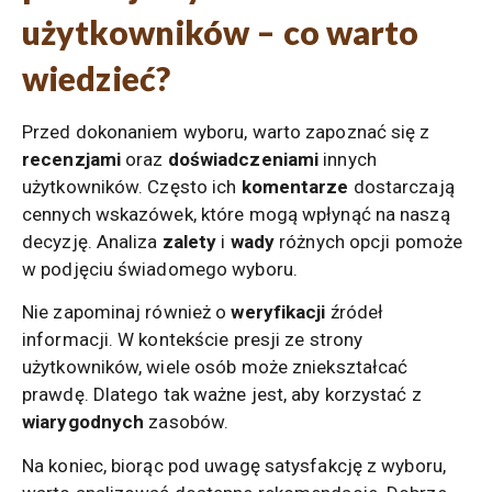
użytkowników – co warto
wiedzieć?
Przed dokonaniem wyboru, warto zapoznać się z
recenzjami
oraz
doświadczeniami
innych
użytkowników. Często ich
komentarze
dostarczają
cennych wskazówek, które mogą wpłynąć na naszą
decyzję. Analiza
zalety
i
wady
różnych opcji pomoże
w podjęciu świadomego wyboru.
Nie zapominaj również o
weryfikacji
źródeł
informacji. W kontekście presji ze strony
użytkowników, wiele osób może zniekształcać
prawdę. Dlatego tak ważne jest, aby korzystać z
wiarygodnych
zasobów.
Na koniec, biorąc pod uwagę satysfakcję z wyboru,