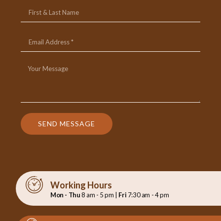
SEND MESSAGE
Working Hours
Mon - Thu
8 am - 5 pm |
Fri
7:30 am - 4 pm