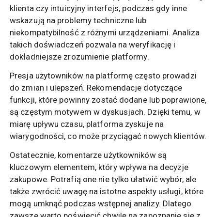
klienta czy intuicyjny interfejs, podczas gdy inne
wskazują na problemy techniczne lub
niekompatybilność z różnymi urządzeniami. Analiza
takich doświadczeń pozwala na weryfikację i
dokładniejsze zrozumienie platformy.
Presja użytowników na platformę często prowadzi
do zmian i ulepszeń. Rekomendacje dotyczące
funkcji, które powinny zostać dodane lub poprawione,
są częstym motywem w dyskusjach. Dzięki temu, w
miarę upływu czasu, platforma zyskuje na
wiarygodności, co może przyciągać nowych klientów.
Ostatecznie, komentarze użytkowników są
kluczowym elementem, który wpływa na decyzje
zakupowe. Potrafią one nie tylko ułatwić wybór, ale
także zwrócić uwagę na istotne aspekty usługi, które
mogą umknąć podczas wstępnej analizy. Dlatego
zawsze warto poświęcić chwilę na zapoznanie się z