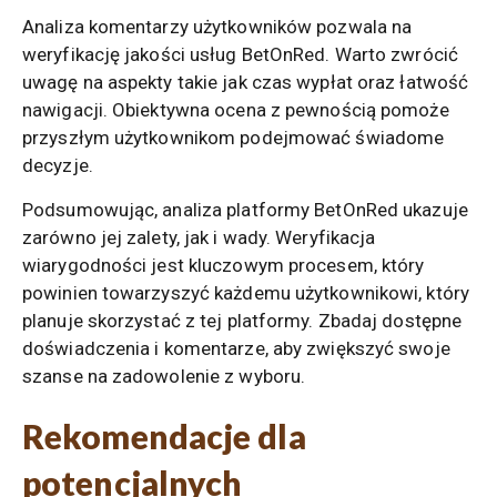
Analiza komentarzy użytkowników pozwala na
weryfikację jakości usług BetOnRed. Warto zwrócić
uwagę na aspekty takie jak czas wypłat oraz łatwość
nawigacji. Obiektywna ocena z pewnością pomoże
przyszłym użytkownikom podejmować świadome
decyzje.
Podsumowując, analiza platformy BetOnRed ukazuje
zarówno jej zalety, jak i wady. Weryfikacja
wiarygodności jest kluczowym procesem, który
powinien towarzyszyć każdemu użytkownikowi, który
planuje skorzystać z tej platformy. Zbadaj dostępne
doświadczenia i komentarze, aby zwiększyć swoje
szanse na zadowolenie z wyboru.
Rekomendacje dla
potencjalnych