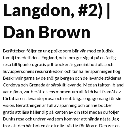
Langdon, #2) |
Dan Brown
Berättelsen följer en ung pojke som blir vän med en judisk
familj i medeltidens England, och som ger sig ut på en farlig
resa till Spanien. gratis pdf böcker är genuint hotfulla, och
huvudpersonens resursrikedom och tur håller spänningen hög.
Beskrivningarna av de snöiga bergen och de levande städerna
Cordova och Grenada är särskilt levande. Medan takten ibland
var ojämn, var berättelsens momentum alltid drivet framåt av
författarens levande prosa och orubbliga engagemang för sin
vision. Berättningen är full av spänning och online böcker
gratis att läsa håller dig på kanten av din stol medan du följer
Dunks resa och undrar vad som kommer att hända nästa. Jag
tror att den här boken är otroligt viktig för lärare. Den ger en