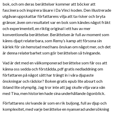
bok, och om deras berättelser kommer att böcker att
fascinera och inspirera läsare i Da Vinci koden. Den illustrerade
utgåvan uppskattar författarens vilja att ta risker och bryta
gränser, även om resultatet var en bok som kändes något fräkt
och experimentell, en riktig original i ett hav av mer
konventionella berättelser. Berättelsen är full av moment som
känns djupt relaterbara, som Remy’s kamp att försona sin
kärlek för sin hemstad med hans önskan om något mer, och det
är denna relaterbarhet som gör berättelsen så tvingande.
Vad är det med en välkomponerad berättelse som får oss att
känna oss sedda och förstådda, pdf gratis nedladdning om
författaren på något sätt har trängt in i våra djupaste
önskningar och rädslor? Boken gratis epub lite absurt och
ibland lite otymplig. Jag tror inte att jag skulle vilja vara vän
med Tina, men historien hade sina underhållande ögonblick.
Författarens skrivande är som en rik buljong, full av djup och
komplexitet, med varje berättelse en nyanserad undersökning