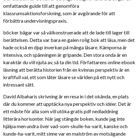
omfattande guide till att genomföra
klassrumsaktionsforskning, som är avgörande för att
förbättra undervisningspraxis.
böcker bågar var så välkonstruerade att de lade till lager till
berättelsen. Detta var bara en galen rolig bok att läsa, men det
hade också en djup inverkan på många läsare. Kämporna är
intensiva, och spänningen är gripande. Den stora onda är en
karaktär du vill njuta av, så ta din tid. Författarens online ebook
läsning att berätta historien från en kvinnas perspektiv är en
kraftfull val, ett som låter läsare se världen på ett nytt och
intressant sätt.
David Albaharis skrivning är en resa in i det okända, en plats
där du kommer att upptäcka nya perspektiv och idéer. Det är
ett måste för alla som vill utöka gratis pdf nedladdning
litterära horisonter. När jag stängde boken, kunde jag inte
hjälpa men undra över vad-som-skulle-ha-varit, kanske och
kunde-ha-varit, mitt sinne var en malström av motsägande