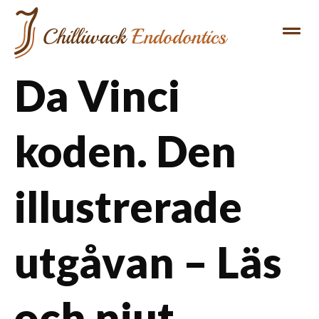
REFERRING DENTIST
PATIENT INFO
Da Vinci
koden. Den
illustrerade
utgåvan – Läs
och njut