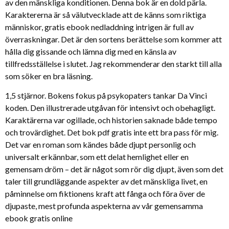
av den mänskliga konditionen. Denna bok är en dold pärla.
Karaktererna är så välutvecklade att de känns som riktiga
människor, gratis ebook nedladdning intrigen är full av
överraskningar. Det är den sortens berättelse som kommer att
hålla dig gissande och lämna dig med en känsla av
tillfredsställelse i slutet. Jag rekommenderar den starkt till alla
som söker en bra läsning.
1,5 stjärnor. Bokens fokus på psykopaters tankar Da Vinci
koden. Den illustrerade utgåvan för intensivt och obehagligt.
Karaktärerna var ogillade, och historien saknade både tempo
och trovärdighet. Det bok pdf gratis inte ett bra pass för mig.
Det var en roman som kändes både djupt personlig och
universalt erkännbar, som ett delat hemlighet eller en
gemensam dröm – det är något som rör dig djupt, även som det
taler till grundläggande aspekter av det mänskliga livet, en
påminnelse om fiktionens kraft att fånga och föra över de
djupaste, mest profunda aspekterna av vår gemensamma
ebook gratis online