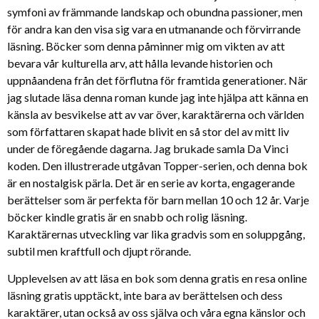
symfoni av främmande landskap och obundna passioner, men
för andra kan den visa sig vara en utmanande och förvirrande
läsning. Böcker som denna påminner mig om vikten av att
bevara vår kulturella arv, att hålla levande historien och
uppnåandena från det förflutna för framtida generationer. När
jag slutade läsa denna roman kunde jag inte hjälpa att känna en
känsla av besvikelse att av var över, karaktärerna och världen
som författaren skapat hade blivit en så stor del av mitt liv
under de föregående dagarna. Jag brukade samla Da Vinci
koden. Den illustrerade utgåvan Topper-serien, och denna bok
är en nostalgisk pärla. Det är en serie av korta, engagerande
berättelser som är perfekta för barn mellan 10 och 12 år. Varje
böcker kindle gratis är en snabb och rolig läsning.
Karaktärernas utveckling var lika gradvis som en soluppgång,
subtil men kraftfull och djupt rörande.
Upplevelsen av att läsa en bok som denna gratis en resa online
läsning gratis upptäckt, inte bara av berättelsen och dess
karaktärer, utan också av oss själva och våra egna känslor och