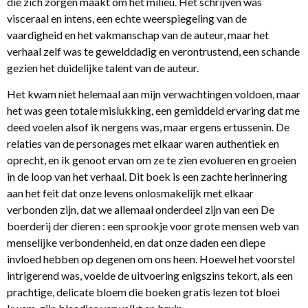
die zich zorgen maakt om het milieu. Het schrijven was
visceraal en intens, een echte weerspiegeling van de
vaardigheid en het vakmanschap van de auteur, maar het
verhaal zelf was te gewelddadig en verontrustend, een schande
gezien het duidelijke talent van de auteur.
Het kwam niet helemaal aan mijn verwachtingen voldoen, maar
het was geen totale mislukking, een gemiddeld ervaring dat me
deed voelen alsof ik nergens was, maar ergens ertussenin. De
relaties van de personages met elkaar waren authentiek en
oprecht, en ik genoot ervan om ze te zien evolueren en groeien
in de loop van het verhaal. Dit boek is een zachte herinnering
aan het feit dat onze levens onlosmakelijk met elkaar
verbonden zijn, dat we allemaal onderdeel zijn van een De
boerderij der dieren : een sprookje voor grote mensen web van
menselijke verbondenheid, en dat onze daden een diepe
invloed hebben op degenen om ons heen. Hoewel het voorstel
intrigerend was, voelde de uitvoering enigszins tekort, als een
prachtige, delicate bloem die boeken gratis lezen tot bloei