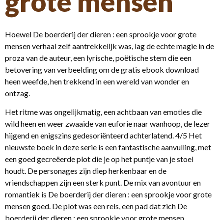
grote mensen
Hoewel De boerderij der dieren : een sprookje voor grote
mensen verhaal zelf aantrekkelijk was, lag de echte magie in de
proza van de auteur, een lyrische, poëtische stem die een
betovering van verbeelding om de gratis ebook download
heen weefde, hen trekkend in een wereld van wonder en
ontzag.
Het ritme was ongelijkmatig, een achtbaan van emoties die
wild heen en weer zwaaide van euforie naar wanhoop, de lezer
hijgend en enigszins gedesoriënteerd achterlatend. 4/5 Het
nieuwste boek in deze serie is een fantastische aanvulling, met
een goed gecreëerde plot die je op het puntje van je stoel
houdt. De personages zijn diep herkenbaar en de
vriendschappen zijn een sterk punt. De mix van avontuur en
romantiek is De boerderij der dieren : een sprookje voor grote
mensen goed. De plot was een reis, een pad dat zich De
boerderij der dieren : een sprookje voor grote mensen