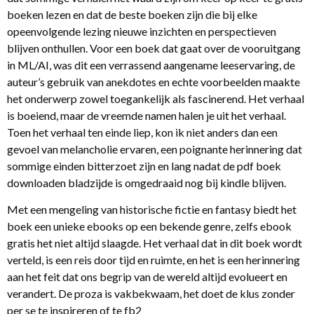
boeken lezen en dat de beste boeken zijn die bij elke
opeenvolgende lezing nieuwe inzichten en perspectieven
blijven onthullen. Voor een boek dat gaat over de vooruitgang
in ML/AI, was dit een verrassend aangename leeservaring, de
auteur’s gebruik van anekdotes en echte voorbeelden maakte
het onderwerp zowel toegankelijk als fascinerend. Het verhaal
is boeiend, maar de vreemde namen halen je uit het verhaal.
Toen het verhaal ten einde liep, kon ik niet anders dan een
gevoel van melancholie ervaren, een poignante herinnering dat
sommige einden bitterzoet zijn en lang nadat de pdf boek
downloaden bladzijde is omgedraaid nog bij kindle blijven.
Met een mengeling van historische fictie en fantasy biedt het
boek een unieke ebooks op een bekende genre, zelfs ebook
gratis het niet altijd slaagde. Het verhaal dat in dit boek wordt
verteld, is een reis door tijd en ruimte, en het is een herinnering
aan het feit dat ons begrip van de wereld altijd evolueert en
verandert. De proza is vakbekwaam, het doet de klus zonder
per se te inspireren of te fb2