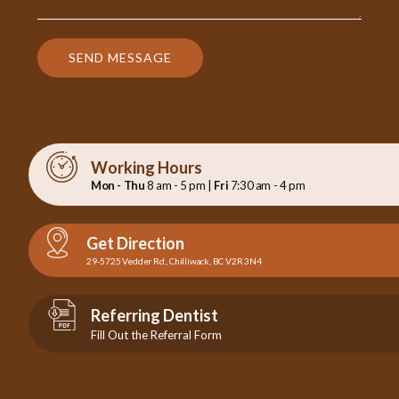
SEND MESSAGE
Working Hours
Mon - Thu
8 am - 5 pm |
Fri
7:30 am - 4 pm
Get Direction
29-5725 Vedder Rd., Chilliwack, BC V2R 3N4
Referring Dentist
Fill Out the Referral Form