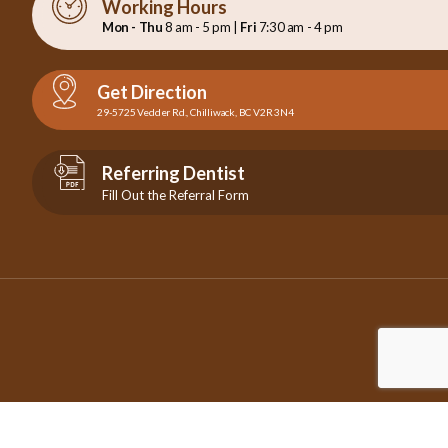
Working Hours
Mon - Thu
8 am - 5 pm |
Fri
7:30 am - 4 pm
Get Direction
29-5725 Vedder Rd., Chilliwack, BC V2R 3N4
Referring Dentist
Fill Out the Referral Form