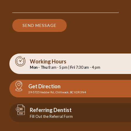
SEND MESSAGE
Working Hours
Mon - Thu
8 am - 5 pm |
Fri
7:30 am - 4 pm
Get Direction
29-5725 Vedder Rd., Chilliwack, BC V2R 3N4
Referring Dentist
Fill Out the Referral Form