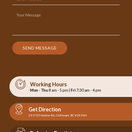
SEND MESSAGE
Working Hours
Mon - Thu
8 am - 5 pm |
Fri
7:30 am - 4 pm
Get Direction
29-5725 Vedder Rd., Chilliwack, BC V2R 3N4