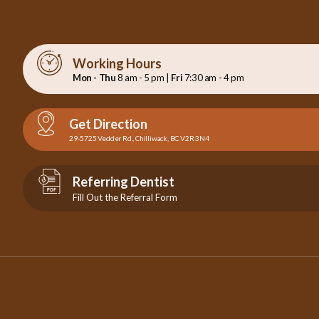
Working Hours
Mon - Thu
8 am - 5 pm |
Fri
7:30 am - 4 pm
Get Direction
29-5725 Vedder Rd., Chilliwack, BC V2R 3N4
Referring Dentist
Fill Out the Referral Form