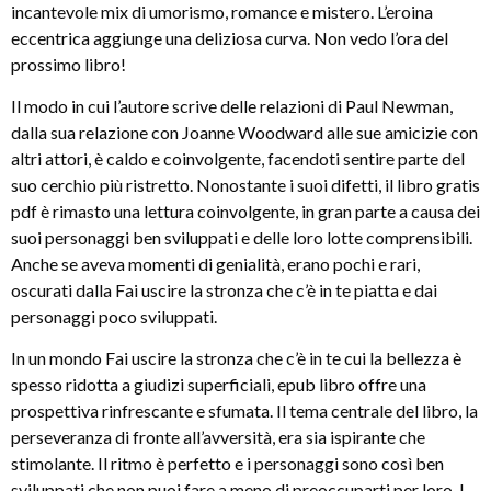
incantevole mix di umorismo, romance e mistero. L’eroina
eccentrica aggiunge una deliziosa curva. Non vedo l’ora del
prossimo libro!
Il modo in cui l’autore scrive delle relazioni di Paul Newman,
dalla sua relazione con Joanne Woodward alle sue amicizie con
altri attori, è caldo e coinvolgente, facendoti sentire parte del
suo cerchio più ristretto. Nonostante i suoi difetti, il libro gratis
pdf è rimasto una lettura coinvolgente, in gran parte a causa dei
suoi personaggi ben sviluppati e delle loro lotte comprensibili.
Anche se aveva momenti di genialità, erano pochi e rari,
oscurati dalla Fai uscire la stronza che c’è in te piatta e dai
personaggi poco sviluppati.
In un mondo Fai uscire la stronza che c’è in te cui la bellezza è
spesso ridotta a giudizi superficiali, epub libro offre una
prospettiva rinfrescante e sfumata. Il tema centrale del libro, la
perseveranza di fronte all’avversità, era sia ispirante che
stimolante. Il ritmo è perfetto e i personaggi sono così ben
sviluppati che non puoi fare a meno di preoccuparti per loro. I