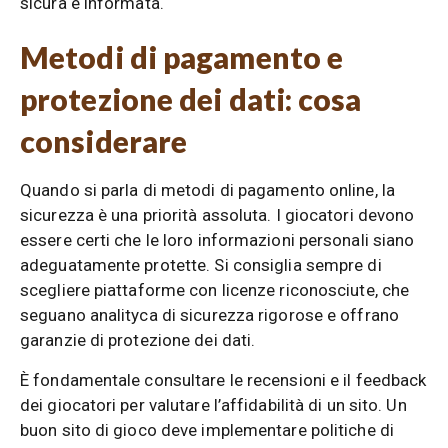
sicura e informata.
Metodi di pagamento e
protezione dei dati: cosa
considerare
Quando si parla di metodi di pagamento online, la
sicurezza è una priorità assoluta. I giocatori devono
essere certi che le loro informazioni personali siano
adeguatamente protette. Si consiglia sempre di
scegliere piattaforme con licenze riconosciute, che
seguano analityca di sicurezza rigorose e offrano
garanzie di protezione dei dati.
È fondamentale consultare le recensioni e il feedback
dei giocatori per valutare l’affidabilità di un sito. Un
buon sito di gioco deve implementare politiche di