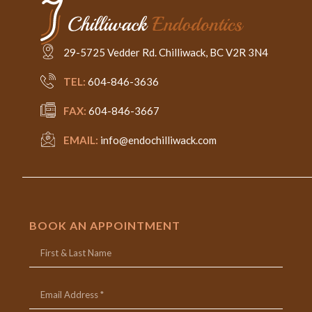
29-5725 Vedder Rd. Chilliwack, BC V2R 3N4
TEL:
604-846-3636
FAX:
604-846-3667
EMAIL:
info@endochilliwack.com
BOOK AN APPOINTMENT