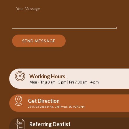
SEND MESSAGE
Working Hours
Mon - Thu
8 am - 5 pm |
Fri
7:30 am - 4 pm
Get Direction
29-5725 Vedder Rd., Chilliwack, BC V2R 3N4
Referring Dentist