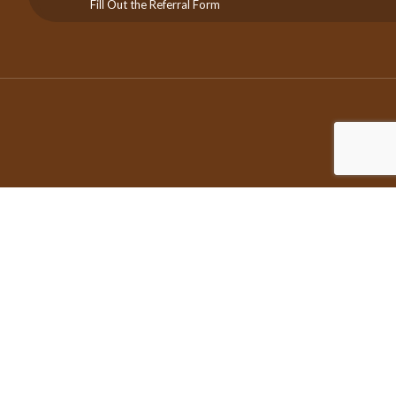
Fill Out the Referral Form
©2026 Copyright City Centre Endodontics | All Rights Reserved
| Design by
IDEAMARKETING.ca