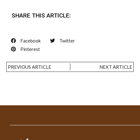
SHARE THIS ARTICLE:
Facebook
Twitter
Pinterest
PREVIOUS ARTICLE
NEXT ARTICLE