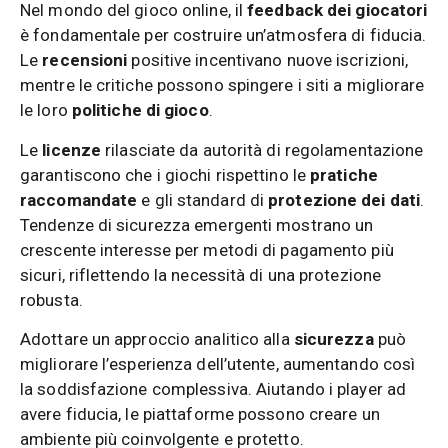
Nel mondo del gioco online, il
feedback dei giocatori
è fondamentale per costruire un’atmosfera di fiducia.
Le
recensioni
positive incentivano nuove iscrizioni,
mentre le critiche possono spingere i siti a migliorare
le loro
politiche di gioco
.
Le
licenze
rilasciate da autorità di regolamentazione
garantiscono che i giochi rispettino le
pratiche
raccomandate
e gli standard di
protezione dei dati
.
Tendenze di sicurezza emergenti mostrano un
crescente interesse per metodi di pagamento più
sicuri, riflettendo la necessità di una protezione
robusta.
Adottare un approccio analitico alla
sicurezza
può
migliorare l’esperienza dell’utente, aumentando così
la soddisfazione complessiva. Aiutando i player ad
avere fiducia, le piattaforme possono creare un
ambiente più coinvolgente e protetto.