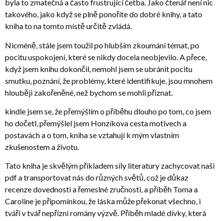
byla to zmatečná a často frustrující četba. Jako čtenář není nic
takového, jako když se plně ponoříte do dobré knihy, a tato
kniha to na tomto místě určitě zvládá.
Nicméně, stále jsem toužil po hlubším zkoumání témat, po
pocitu uspokojení, které se nikdy docela neobjevilo. A přece,
když jsem knihu dokončil, nemohl jsem se ubránit pocitu
smutku, poznání, že problémy, které identifikuje, jsou mnohem
hlouběji zakořeněné, než bychom se mohli přiznat.
kindle jsem se, že přemýšlím o příběhu dlouho po tom, co jsem
ho dočetl, přemýšlel jsem Honzíkova cesta motivech a
postavách a o tom, kniha se vztahují k mým vlastním
zkušenostem a životu.
Tato kniha je skvělým příkladem síly literatury zachycovat naši
pdf a transportovat nás do různých světů, což je důkaz
recenze dovednosti a řemeslné zručnosti, a příběh Toma a
Caroline je připomínkou, že láska může překonat všechno, i
tváří v tvář nepřízni romány výzvě. Příběh mladé dívky, která