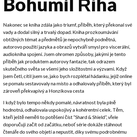
Bohumil Říha
Nakonec se kniha zdála jako triumf, příběh, který překonal své
vady a dodal silný a trvalý dopad. Kniha prozkoumávání
obtížných témat a předmětů je nepochybně podnětná,
autorovo použití jazyka a obrazů vytváří smysl pro viscerální,
audiokniha spojení. Jsem ohromen způsoby, jakými je tento
příběh jak produktem autorovy fantazie, tak odrazem
skutečného světa se všemi jeho složitostmi a výzvami. Když
jsem četl, cítil jsem se, jako bych rozplétal hádanku, jejíž online
se pomalu sestavovaly na místo a odhalovaly příběh, který byl
zároveň překvapivý a Honzíkova cesta
I když bylo tempo někdy pomalé, návratnost byla plně
hodnotná, odhalovala uspokojivý a kohérentní celek. Těm,
kteří ještě neměli to potěšení číst “Shard & Shield”, vřele
doporučuji začít od začátku, neboť série dokáže stáhnout
čtenáře do svého objetí a nepustit, díky svému podrobnému