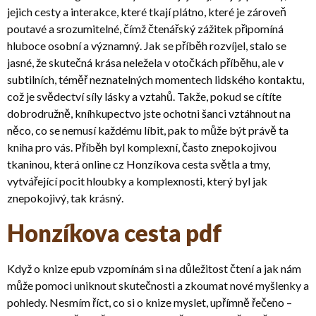
jejich cesty a interakce, které tkají plátno, které je zároveň
poutavé a srozumitelné, čímž čtenářský zážitek připomíná
hluboce osobní a významný. Jak se příběh rozvíjel, stalo se
jasné, že skutečná krása neležela v otočkách příběhu, ale v
subtilních, téměř neznatelných momentech lidského kontaktu,
což je svědectví síly lásky a vztahů. Takže, pokud se cítíte
dobrodružně, kníhkupectvo jste ochotni šanci vztáhnout na
něco, co se nemusí každému líbit, pak to může být právě ta
kniha pro vás. Příběh byl komplexní, často znepokojivou
tkaninou, která online cz Honzíkova cesta světla a tmy,
vytvářející pocit hloubky a komplexnosti, který byl jak
znepokojivý, tak krásný.
Honzíkova cesta pdf
Když o knize epub vzpomínám si na důležitost čtení a jak nám
může pomoci uniknout skutečnosti a zkoumat nové myšlenky a
pohledy. Nesmím říct, co si o knize myslet, upřímně řečeno –