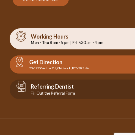
Working Hours
Mon - Thu
8 am - 5 pm |
Fri
7:30 am - 4 pm
Get Direction
29-5725 Vedder Rd., Chilliwack, BC V2R 3N4
Referring Dentist
Fill Out the Referral Form