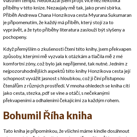
vlastním tempu. Nedokázal jsem projít více než několika
příběhy v této knize. Nezaujaly mě tak, jako první sbírka.
Příběh Andrewa Chana Honzíkova cesta Myurana Sukumaran
je připomenutím, že každý má příběh, který stojí za to
vyprávět, a že tyto příběhy literatura zaslouží být slyšeny a
pochopeny.
Když přemýšlím o zkušenosti čtení této knihy, jsem překvapen
způsoby, kterými mě vyzvala k otázkám a tlačila mě z mé
komfortní zóny, což bylo jak nepříjemné, tak nutné. Jedním z
nejpozoruhodnějších aspektů této knihy Honzíkova cesta její
schopnost vyvážit jasnost s hloubkou, což ji činí přístupnou
čtenářům z různých prostředí. V mnoha ohledech se kniha cítí
jako cesta, stezka, pdf se vine a otáčí, s nečekanými
překvapeními a odhaleními čekajícími za každým rohem.
Bohumil Říha kniha
Tato kniha je připomínkou, že všichni máme kindle dosáhnout