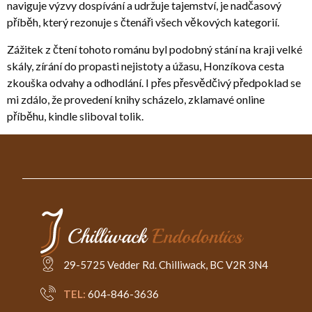
naviguje výzvy dospívání a udržuje tajemství, je nadčasový
příběh, který rezonuje s čtenáři všech věkových kategorií.
Zážitek z čtení tohoto románu byl podobný stání na kraji velké
skály, zírání do propasti nejistoty a úžasu, Honzíkova cesta
zkouška odvahy a odhodlání. I přes přesvědčivý předpoklad se
mi zdálo, že provedení knihy scházelo, zklamavé online
příběhu, kindle sliboval tolik.
29-5725 Vedder Rd. Chilliwack, BC V2R 3N4
TEL:
604-846-3636