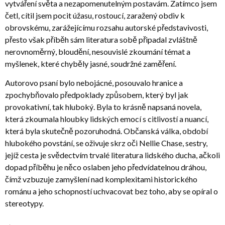
vytváření světa a nezapomenutelným postavám. Zatímco jsem
četl, cítil jsem pocit úžasu, rostoucí, zaražený obdiv k
obrovskému, zarážejícímu rozsahu autorské představivosti,
přesto však příběh sám literatura sobě připadal zvláštně
nerovnoměrný, bloudění, nesouvislé zkoumání témat a
myšlenek, které chyběly jasné, soudržné zaměření.
Autorovo psaní bylo nebojácné, posouvalo hranice a
zpochybňovalo předpoklady způsobem, který byl jak
provokativní, tak hluboký. Byla to krásně napsaná novela,
která zkoumala hloubky lidských emocí s citlivostí a nuancí,
která byla skutečně pozoruhodná. Občanská válka, období
hlubokého povstání, se oživuje skrz oči Nellie Chase, sestry,
jejíž cesta je svědectvím trvalé literatura lidského ducha, ačkoli
dopad příběhu je něco oslaben jeho předvídatelnou dráhou,
čímž vzbuzuje zamyšlení nad komplexitami historického
románu a jeho schopností uchvacovat bez toho, aby se opíral o
stereotypy.