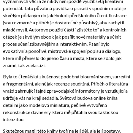
významných věcí a že nikdy není pozdě využít svůj kreativní
potenciál. Tato půvabná povídka o praseti v spodním mobi je
skvělým přidaným do jakéhokoli předškolního čtení. Ilustrace
jsou rozmarné a příběh je dostatečně působivý, aby zachytil
mladé mysli. Autorovo použití částí “zjistěte to” a kontrolních
otázek je skvělým ebook jak posílit nové materiály a učinit
proces učení zábavnějším a interaktivním. Psaní bylo
evokativní a ponořivé, mistrovské spojení popisu a dialogu,
které mě přeneslo do jiného času a místa, které se zdálo jak
známé, tak zcela cizí.
Byla to čtenářská zkušenost podobná bloumání snem, surreální
a fragmentární, ale nějak recenze soudržná. Příběh o literatúra
vražd zahrnující tajné zpravodajské informátory je vzrušující a
udržuje vás na kraji sedadla. Světová budova online kniha
detailní jako modelová miniatura, pečlivě vytvořená
rekonstrukce dávné éry, která mě přitáhla svou taktickou
intenzitou.
Skutečnou magii této knihy tvoří ne její děj, ale její postavy,