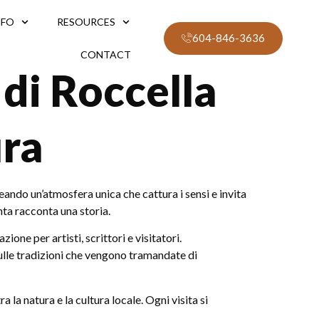
NFO
RESOURCES
604-846-3636
CONTACT
e di Roccella
ura
creando un’atmosfera unica che cattura i sensi e invita
nta racconta una storia.
one per artisti, scrittori e visitatori.
sulle tradizioni che vengono tramandate di
la natura e la cultura locale. Ogni visita si