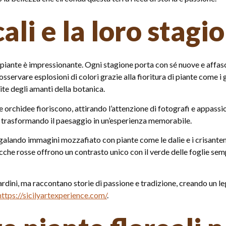
ocali e la loro stagi
di piante è impressionante. Ogni stagione porta con sé nuove e affas
osservare esplosioni di colori grazie alla fioritura di piante come i
ite degli amanti della botanica.
le orchidee fioriscono, attirando l’attenzione di fotografi e appassio
o, trasformando il paesaggio in un’esperienza memorabile.
regalando immagini mozzafiato con piante come le dalie e i crisant
bacche rosse offrono un contrasto unico con il verde delle foglie s
rdini, ma raccontano storie di passione e tradizione, creando un le
https://sicilyartexperience.com/
.