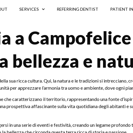
OUT
SERVICES
REFERRING DENTIST
PATIENT I
cilia a Campofelic
ra bellezza e nat
ella sua ricca cultura. Qui, la natura e le tradizioni si intrecciano, 
rtunità per apprezzare l’armonia tra uomo e ambiente, dove ogni pia
 che caratterizzano il territorio, rappresentando una fonte d’ispirazi
na prospettiva affascinante sulla vita quotidiana degli abitanti e 
i in una serie di eventi e festività, creando un legame profondo tra 
la bellezza che circonda questa terra ricca di storia e passione.