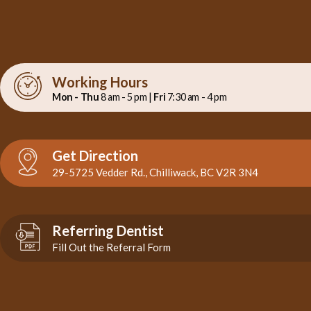
Working Hours
Mon - Thu
8 am - 5 pm |
Fri
7:30 am - 4 pm
Get Direction
29-5725 Vedder Rd., Chilliwack, BC V2R 3N4
Referring Dentist
Fill Out the Referral Form