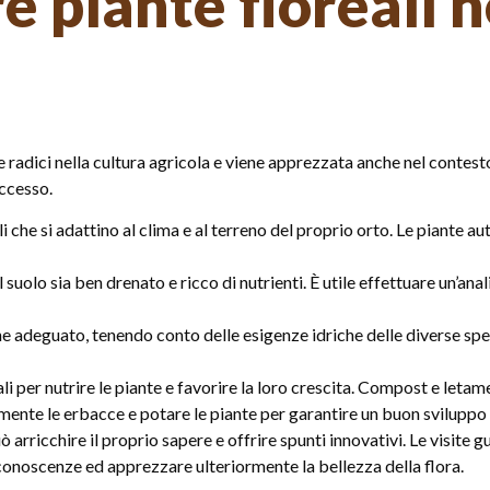
 piante floreali n
e radici nella cultura agricola e viene apprezzata anche nel contesto 
uccesso.
i che si adattino al clima e al terreno del proprio orto. Le piante
l suolo sia ben drenato e ricco di nutrienti. È utile effettuare un’an
ne adeguato, tenendo conto delle esigenze idriche delle diverse spe
ali per nutrire le piante e favorire la loro crescita. Compost e leta
nte le erbacce e potare le piante per garantire un buon sviluppo 
ò arricchire il proprio sapere e offrire spunti innovativi. Le visite 
conoscenze ed apprezzare ulteriormente la bellezza della flora.