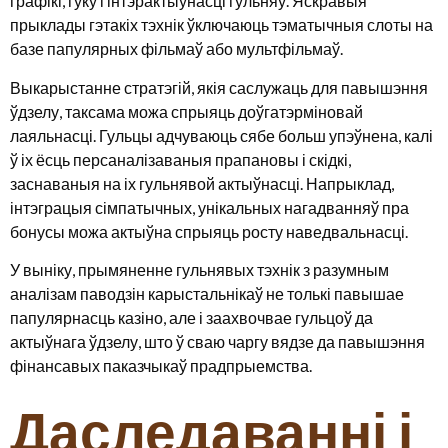
графікі, гуку і інтэрактыўнасці гульняў. Яскравыя
прыклады гэтакіх тэхнік ўключаюць тэматычныя слоты на
базе папулярных фільмаў або мультфільмаў.
Выкарыстанне стратэгій, якія саслужаць для павышэння
ўдзелу, таксама можа спрыяць доўгатэрміновай
лаяльнасці. Гульцы адчуваюць сябе больш упэўнена, калі
ў іх ёсць персаналізаваныя прапановы і скідкі,
заснаваныя на іх гульнявой актыўнасці. Напрыклад,
інтэграцыя сімпатычных, унікальных нагадванняў пра
бонусы можа актыўна спрыяць росту наведвальнасці.
У выніку, прымяненне гульнявых тэхнік з разумным
аналізам паводзін карыстальнікаў не толькі павышае
папулярнасць казіно, але і заахвочвае гульцоў да
актыўнага ўдзелу, што ў сваю чаргу вядзе да павышэння
фінансавых паказчыкаў прадпрыемства.
Даследаванні і