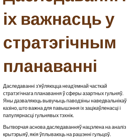
іх важнасць у
стратэгічным
планаванні
Даследаванні з’яўляюцца неад’емнай часткай
стратэгічнага планавання ў сферы азартных гульняў.
Яны дазваляюць вывучыць паводзіны наведвальнікаў
казіно, што важна для павышэння іх зацікаўленасці і
папулярнасці гульнявых тэхнік.
Вытворчая аснова даследаванняў нацэлена на аналіз
крытэрыяў, якія ўплываюць на рашэнні гульцоў.