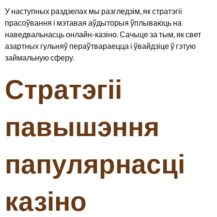
У наступных раздзелах мы разгледзім, як стратэгіі
прасоўвання і мэтавая аўдыторыя ўплываюць на
наведвальнасць онлайн-казіно. Сачыце за тым, як свет
азартных гульняў пераўтвараецца і ўвайдзіце ў гэтую
займальную сферу.
Стратэгіі
павышэння
папулярнасці
казіно