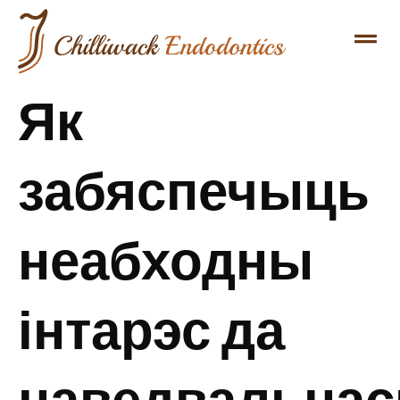
Як
забяспечыць
неабходны
інтарэс да
наведвальнас