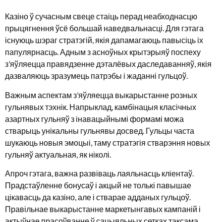
Казіно ў сучасным свеце стаіць перад неабходнасцю
прыцягнення ўсё большай наведвальнасці. Для гэтага
існуюць шэраг стратэгій, якія дапамагаюць павысіць іх
папулярнасць. Адным з асноўных крытэрыяў поспеху
з’яўляецца правядзенне дэталёвых даследаванняў, якія
дазваляюць зразумець патрэбы і жаданні гульцоў.
Важным аспектам з’яўляецца выкарыстанне розных
гульнявых тэхнік. Напрыклад, камбінацыя класічных
азартных гульняў з інавацыйнымі формамі можа
стварыць унікальны гульнявы досвед. Гульцы часта
шукаюць новыя эмоцыі, таму стратэгія стварэння новых
гульняў актуальная, як ніколі.
Апроч гэтага, важна развіваць лаяльнасць кліентаў.
Прадстаўленне бонусаў і акцый не толькі павышае
цікавасць да казіно, але і стварае адданых гульцоў.
Правільнае выкарыстанне маркетынгавых кампаній і
актыўнае прасоўванне ў сацыяльных сетках таксама