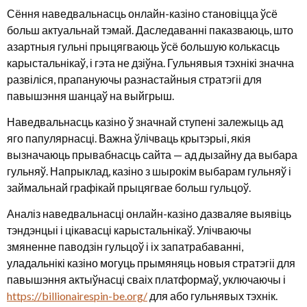
Сёння наведвальнасць онлайн-казіно становіцца ўсё
больш актуальнай тэмай. Даследаванні паказваюць, што
азартныя гульні прыцягваюць ўсё большую колькасць
карыстальнікаў, і гэта не дзіўна. Гульнявыя тэхнікі значна
развіліся, прапануючы разнастайныя стратэгіі для
павышэння шанцаў на выйгрыш.
Наведвальнасць казіно ў значнай ступені залежыць ад
яго папулярнасці. Важна ўлічваць крытэрыі, якія
вызначаюць прывабнасць сайта — ад дызайну да выбара
гульняў. Напрыклад, казіно з шырокім выбарам гульняў і
займальнай графікай прыцягвае больш гульцоў.
Аналіз наведвальнасці онлайн-казіно дазваляе выявіць
тэндэнцыі і цікавасці карыстальнікаў. Улічваючы
змяненне паводзін гульцоў і іх запатрабаванні,
уладальнікі казіно могуць прымяняць новыя стратэгіі для
павышэння актыўнасці сваіх платформаў, уключаючы і
https://billionairespin-be.org/
для або гульнявых тэхнік.