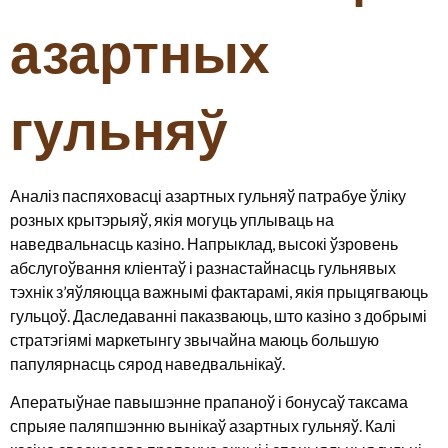
азартных
гульняў
Аналіз паспяховасці азартных гульняў патрабуе ўліку
розных крытэрыяў, якія могуць уплываць на
наведвальнасць казіно. Напрыклад, высокі ўзровень
абслугоўвання кліентаў і разнастайнасць гульнявых
тэхнік з’яўляюцца важнымі фактарамі, якія прыцягваюць
гульцоў. Даследаванні паказваюць, што казіно з добрымі
стратэгіямі маркетынгу звычайна маюць большую
папулярнасць сярод наведвальнікаў.
Аператыўнае павышэнне прапаноў і бонусаў таксама
спрыяе паляпшэнню вынікаў азартных гульняў. Калі