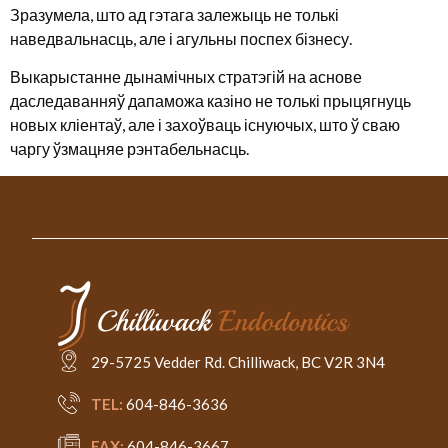
Зразумела, што ад гэтага залежыць не толькі
наведвальнасць, але і агульны поспех бізнесу.
Выкарыстанне дынамічных стратэгій на аснове
даследаванняў дапаможа казіно не толькі прыцягнуць
новых кліентаў, але і захоўваць існуючых, што ў сваю
чаргу ўзмацняе рэнтабельнасць.
29-5725 Vedder Rd. Chilliwack, BC V2R 3N4
TEL:
604-846-3636
FAX:
604-846-3667