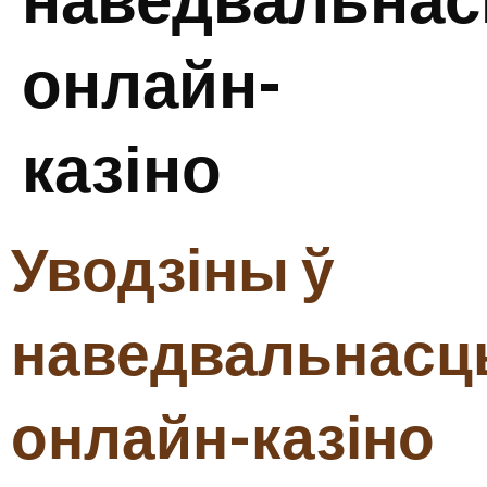
онлайн-
казіно
Уводзіны ў
наведвальнасц
онлайн-казіно