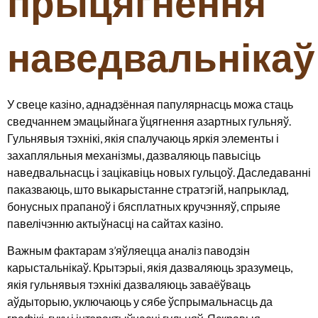
прыцягнення
наведвальнікаў
У свеце казіно, аднадзённая папулярнасць можа стаць
сведчаннем эмацыйнага ўцягнення азартных гульняў.
Гульнявыя тэхнікі, якія спалучаюць яркія элементы і
захапляльныя механізмы, дазваляюць павысіць
наведвальнасць і зацікавіць новых гульцоў. Даследаванні
паказваюць, што выкарыстанне стратэгій, напрыклад,
бонусных прапаноў і бясплатных кручэнняў, спрыяе
павелічэнню актыўнасці на сайтах казіно.
Важным фактарам з’яўляецца аналіз паводзін
карыстальнікаў. Крытэрыі, якія дазваляюць зразумець,
якія гульнявыя тэхнікі дазваляюць заваёўваць
аўдыторыю, уключаюць у сябе ўспрымальнасць да