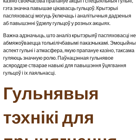
казіно своечасова прапануе акцыі і спецыяльныя гульні,
гэта значна павышае цікавасць гульцоў. Крытэрыі
паспяховасці могуць ўключаць і аналітычныя дадзеныя
аб павышэнні ўдзелу гульцоў у розных акцыях.
Важна адзначыць, што аналіз крытэрыяў паспяховасці не
абмяжоўваецца толькілічбавымі паказчыкамі. Эмоцыйны
аспект гульні і атмасфера, якую прапануе казіно, таксама
гуляюць значную ролю. Паўнацэнная гульнявое
асяроддзе стварае навыкі для павышэння ўцягвання
гульцоў і іх лаяльнасці.
Гульнявыя
тэхнікі для