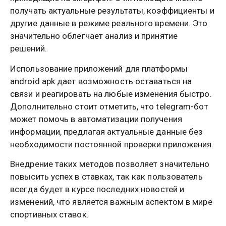
получать актуальные результаты, коэффициенты и
другие данные в режиме реального времени. Это
значительно облегчает анализ и принятие
решений.
Использование приложений для платформы
android apk дает возможность оставаться на
связи и реагировать на любые изменения быстро.
Дополнительно стоит отметить, что telegram-бот
может помочь в автоматизации получения
информации, предлагая актуальные данные без
необходимости постоянной проверки приложения.
Внедрение таких методов позволяет значительно
повысить успех в ставках, так как пользователь
всегда будет в курсе последних новостей и
изменений, что является важным аспектом в мире
спортивных ставок.