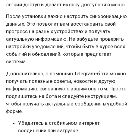
легкий доступ и делает иконку доступной в меню.
После установки важно настроить синхронизацию
данных. Это позволит вам восстановить свой
прогресс на разных устройствах и получать
актуальную информацию. Не забудьте проверить
настройки уведомлений, чтобы быть в курсе всех
событий и обновлений, которые предлагает
система.
Дополнительно, с помощью telegram-бота можно
получать полезные советы, новости и другую
информацию, связанную с вашим опытом. Просто
подпишитесь на бота и следуйте инструкциям,
чтобы получать актуальные сообщения в удобной
форме.
Убедитесь в стабильном интернет-
соединении при загрузке.