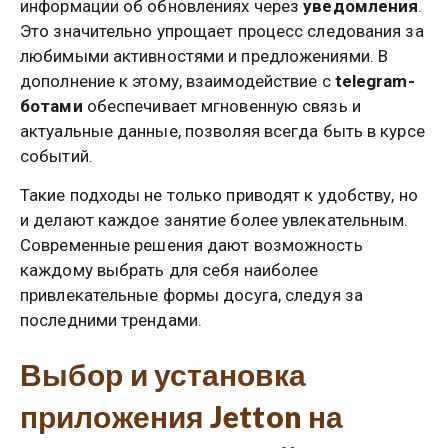
информации об обновлениях через
уведомления
.
Это значительно упрощает процесс следования за
любимыми активностями и предложениями. В
дополнение к этому, взаимодействие с
telegram-
ботами
обеспечивает мгновенную связь и
актуальные данные, позволяя всегда быть в курсе
событий.
Такие подходы не только приводят к удобству, но
и делают каждое занятие более увлекательным.
Современные решения дают возможность
каждому выбрать для себя наиболее
привлекательные формы досуга, следуя за
последними трендами.
Выбор и установка
приложения Jetton на