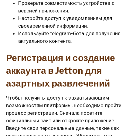
Проверьте совместимость устройства с
версией приложения.
Настройте доступ к уведомлениям для
своевременной информации.
Используйте telegram-бота для получения
актуального контента.
Регистрация и создание
аккаунта в Jetton для
азартных развлечений
Чтобы получить доступ к захватывающим
возможностям платформы, необходимо пройти
процесс регистрации. Сначала посетите
официальный сайт или откройте приложение.
Введите свои персональные данные, такие как
электронная почта и пароль. Убедитесь, что