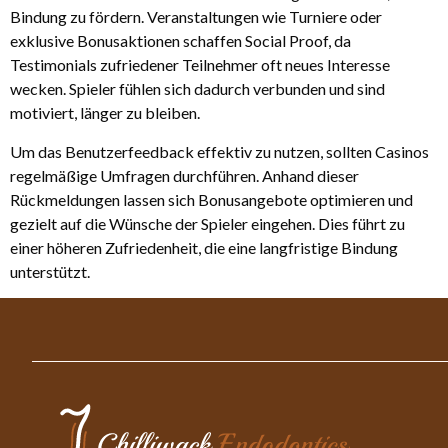
Bindung zu fördern. Veranstaltungen wie Turniere oder
exklusive Bonusaktionen schaffen Social Proof, da
Testimonials zufriedener Teilnehmer oft neues Interesse
wecken. Spieler fühlen sich dadurch verbunden und sind
motiviert, länger zu bleiben.
Um das Benutzerfeedback effektiv zu nutzen, sollten Casinos
regelmäßige Umfragen durchführen. Anhand dieser
Rückmeldungen lassen sich Bonusangebote optimieren und
gezielt auf die Wünsche der Spieler eingehen. Dies führt zu
einer höheren Zufriedenheit, die eine langfristige Bindung
unterstützt.