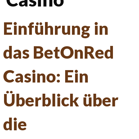
Einführung in
das BetOnRed
Casino: Ein
Überblick über
die