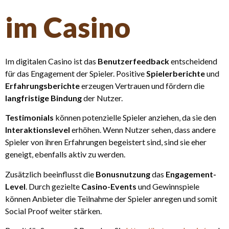
im Casino
Im digitalen Casino ist das
Benutzerfeedback
entscheidend
für das Engagement der Spieler. Positive
Spielerberichte
und
Erfahrungsberichte
erzeugen Vertrauen und fördern die
langfristige Bindung
der Nutzer.
Testimonials
können potenzielle Spieler anziehen, da sie den
Interaktionslevel
erhöhen. Wenn Nutzer sehen, dass andere
Spieler von ihren Erfahrungen begeistert sind, sind sie eher
geneigt, ebenfalls aktiv zu werden.
Zusätzlich beeinflusst die
Bonusnutzung
das
Engagement-
Level
. Durch gezielte
Casino-Events
und Gewinnspiele
können Anbieter die Teilnahme der Spieler anregen und somit
Social Proof weiter stärken.