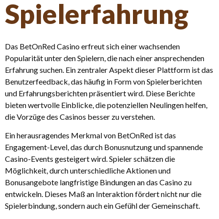
Spielerfahrung
Das BetOnRed Casino erfreut sich einer wachsenden
Popularität unter den Spielern, die nach einer ansprechenden
Erfahrung suchen. Ein zentraler Aspekt dieser Plattform ist das
Benutzerfeedback, das häufig in Form von Spielerberichten
und Erfahrungsberichten präsentiert wird. Diese Berichte
bieten wertvolle Einblicke, die potenziellen Neulingen helfen,
die Vorzüge des Casinos besser zu verstehen.
Ein herausragendes Merkmal von BetOnRed ist das
Engagement-Level, das durch Bonusnutzung und spannende
Casino-Events gesteigert wird. Spieler schätzen die
Möglichkeit, durch unterschiedliche Aktionen und
Bonusangebote langfristige Bindungen an das Casino zu
entwickeln. Dieses Maß an Interaktion fördert nicht nur die
Spielerbindung, sondern auch ein Gefühl der Gemeinschaft.