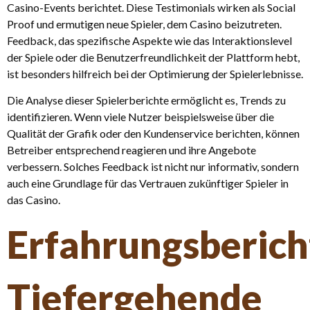
Casino-Events berichtet. Diese Testimonials wirken als Social
Proof und ermutigen neue Spieler, dem Casino beizutreten.
Feedback, das spezifische Aspekte wie das Interaktionslevel
der Spiele oder die Benutzerfreundlichkeit der Plattform hebt,
ist besonders hilfreich bei der Optimierung der Spielerlebnisse.
Die Analyse dieser Spielerberichte ermöglicht es, Trends zu
identifizieren. Wenn viele Nutzer beispielsweise über die
Qualität der Grafik oder den Kundenservice berichten, können
Betreiber entsprechend reagieren und ihre Angebote
verbessern. Solches Feedback ist nicht nur informativ, sondern
auch eine Grundlage für das Vertrauen zukünftiger Spieler in
das Casino.
Erfahrungsberich
Tiefergehende