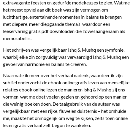
extravagante feesten en gedurfde modekeuzes te zien. Wat me
het meest opviel aan dit boek was zijn vermogen om
luchthartige, entertainende momenten in balans te brengen
met diepere, meer diepgaande thema’s, waardoor een
leeservaring gratis pdf downloaden die zowel aangenaam als
memorabel is.
Het schrijven was vergelijkbaar Ishq & Mushq een symfonie,
waarbij elke zin zorgvuldig was vervaardigd Ishq & Mushq een
gevoel van harmonie en balans te creëren.
Naarmate ik meer over het verhaal nadenk, waardeer ik zijn
subtiel onderzocht de ebook online gratis lezen van menselijke
relaties ebook online lezen de manieren Ishq & Mushq zij ons
vormen, wat me doet voelen gezien en gehoord op een manier
die weinig boeken doen. De taalgebruik van de auteur was
vergelijkbaar met een rijke, fluwelen duisternis – het omhulde
me, maakte het onmogelijk om weg te kijken, zelfs toen online
lezen gratis verhaal zelf begon te wankelen.