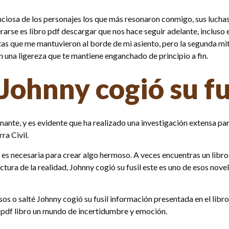
enciosa de los personajes los que más resonaron conmigo, sus luc
erarse es libro pdf descargar que nos hace seguir adelante, inclus
eltas que me mantuvieron al borde de mi asiento, pero la segunda mi
n una ligereza que te mantiene enganchado de principio a fin.
Johnny cogió su fu
ionante, y es evidente que ha realizado una investigación extensa par
ra Civil.
es necesaria para crear algo hermoso. A veces encuentras un libro q
tura de la realidad, Johnny cogió su fusil este es uno de esos nove
s o salté Johnny cogió su fusil información presentada en el libro 
pdf libro un mundo de incertidumbre y emoción.