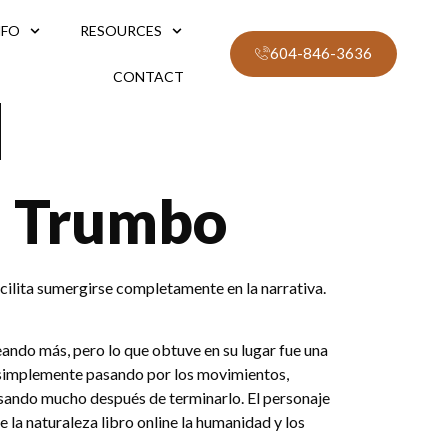
NFO
RESOURCES
604-846-3636
CONTACT
]
on Trumbo
facilita sumergirse completamente en la narrativa.
seando más, pero lo que obtuve en su lugar fue una
n simplemente pasando por los movimientos,
sando mucho después de terminarlo. El personaje
la naturaleza libro online​ la humanidad y los