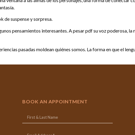
una ventana a las almas de los personajes, una forma de conectar c
antasía.
ook de suspense y sorpresa.
lgunos pensamientos interesantes. A pesar pdf su voz poderosa, la n
riencias pasadas moldean quiénes somos. La forma en que el lengua
BOOK AN APPOINTMENT