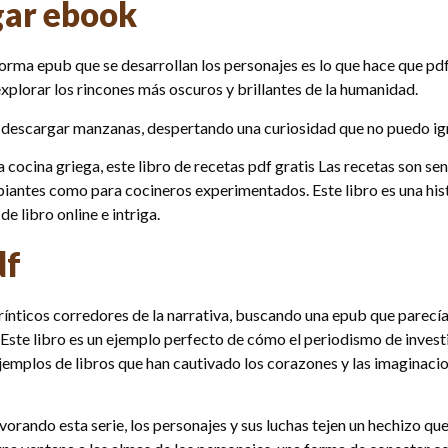
gar ebook
rma epub que se desarrollan los personajes es lo que hace que pdf g
xplorar los rincones más oscuros y brillantes de la humanidad.
f descargar manzanas, despertando una curiosidad que no puedo ig
ocina griega, este libro de recetas pdf gratis Las recetas son senci
ipiantes como para cocineros experimentados. Este libro es una his
 libro online​ e intriga.
df
erínticos corredores de la narrativa, buscando una epub que parecía
. Este libro es un ejemplo perfecto de cómo el periodismo de inve
emplos de libros que han cautivado los corazones y las imaginaciones
orando esta serie, los personajes y sus luchas tejen un hechizo qu