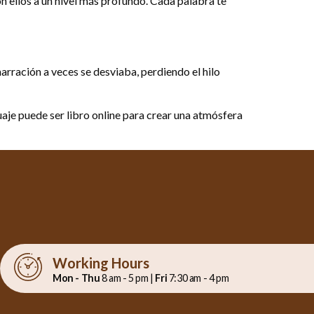
on ellos a un nivel más profundo. Cada palabra te
arración a veces se desviaba, perdiendo el hilo
je puede ser libro online​ para crear una atmósfera
Working Hours
Mon - Thu
8 am - 5 pm |
Fri
7:30 am - 4 pm