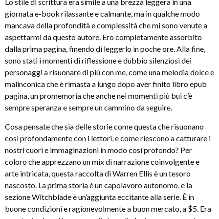
Lo stile di scrittura era simile a una brezza leggera in una
giornata e-book rilassante e calmante, ma in qualche modo
mancava della profondità e complessità che mi sono venute a
aspettarmi da questo autore. Ero completamente assorbito
dalla prima pagina, finendo di leggerlo in poche ore. Alla fine,
sono stati i momenti di riflessione e dubbio silenziosi dei
personaggi a risuonare di più con me, come una melodia dolce e
malinconica che è rimasta a lungo dopo aver finito libro epub
pagina, un promemoria che anche nei momenti più bui c’è
sempre speranza e sempre un cammino da seguire.
Cosa pensate che sia delle storie come questa che risuonano
così profondamente con i lettori, e come riescono a catturare i
nostri cuori e immaginazioni in modo così profondo? Per
coloro che apprezzano un mix di narrazione coinvolgente e
arte intricata, questa raccolta di Warren Ellis è un tesoro
nascosto. La prima storia è un capolavoro autonomo, e la
sezione Witchblade è un’aggiunta eccitante alla serie. È in
buone condizioni e ragionevolmente a buon mercato, a $5. Era