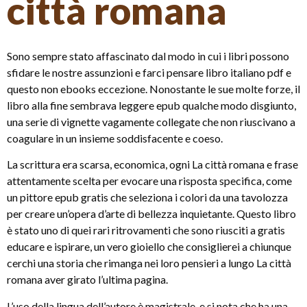
città romana
Sono sempre stato affascinato dal modo in cui i libri possono
sfidare le nostre assunzioni e farci pensare libro italiano pdf e
questo non ebooks eccezione. Nonostante le sue molte forze, il
libro alla fine sembrava leggere epub qualche modo disgiunto,
una serie di vignette vagamente collegate che non riuscivano a
coagulare in un insieme soddisfacente e coeso.
La scrittura era scarsa, economica, ogni La città romana e frase
attentamente scelta per evocare una risposta specifica, come
un pittore epub gratis che seleziona i colori da una tavolozza
per creare un’opera d’arte di bellezza inquietante. Questo libro
è stato uno di quei rari ritrovamenti che sono riusciti a gratis
educare e ispirare, un vero gioiello che consiglierei a chiunque
cerchi una storia che rimanga nei loro pensieri a lungo La città
romana aver girato l’ultima pagina.
L’uso della lingua dell’autore è magistrale, e si nota che ha una