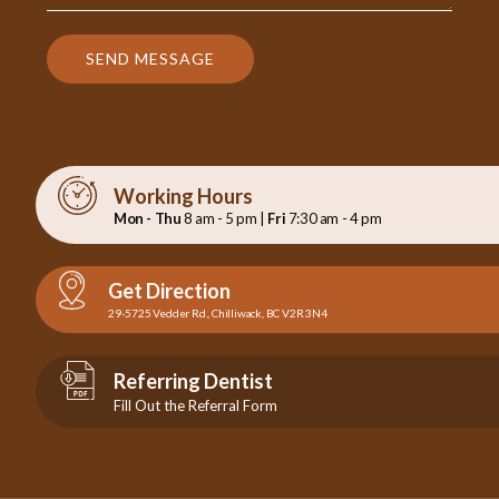
SEND MESSAGE
Working Hours
Mon - Thu
8 am - 5 pm |
Fri
7:30 am - 4 pm
Get Direction
29-5725 Vedder Rd., Chilliwack, BC V2R 3N4
Referring Dentist
Fill Out the Referral Form