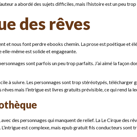
auteur a abordé des sujets difficiles, mais l’histoire est un peu trop
ue des rêves
cent et nous font perdre ebooks chemin. La prose est poétique et él
re elle-même est solide et engageante.
personnages sont parfois un peu trop parfaits. J’ai aimé la façon don
ficile à suivre. Les personnages sont trop stéréotypés, télécharger g
êves mais l’intrigue est livres gratuits prévisible, ce qui rend la 
iothèque
c, avec des personnages qui manquent de relief. La Le Cirque des rêv
re. L’intrigue est complexe, mais epub gratuit fils conducteurs sont t