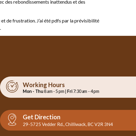
 avec des rebondissements inattendus et des
de frustration. J’ai été pdfs par la prévisibilité
.
Working Hours
Mon - Thu
8 am - 5 pm |
Fri
7:30 am - 4 pm
Get Direction
29-5725 Vedder Rd., Chilliwack, BC V2R 3N4