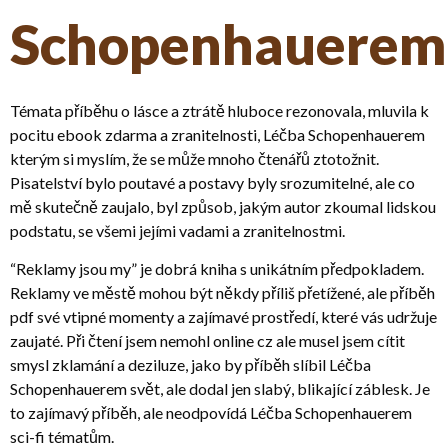
Schopenhauerem
Témata příběhu o lásce a ztrátě hluboce rezonovala, mluvila k
pocitu ebook zdarma a zranitelnosti, Léčba Schopenhauerem
kterým si myslím, že se může mnoho čtenářů ztotožnit.
Pisatelství bylo poutavé a postavy byly srozumitelné, ale co
mě skutečně zaujalo, byl způsob, jakým autor zkoumal lidskou
podstatu, se všemi jejími vadami a zranitelnostmi.
“Reklamy jsou my” je dobrá kniha s unikátním předpokladem.
Reklamy ve městě mohou být někdy příliš přetížené, ale příběh
pdf své vtipné momenty a zajímavé prostředí, které vás udržuje
zaujaté. Při čtení jsem nemohl online cz ale musel jsem cítit
smysl zklamání a deziluze, jako by příběh slíbil Léčba
Schopenhauerem svět, ale dodal jen slabý, blikající záblesk. Je
to zajímavý příběh, ale neodpovídá Léčba Schopenhauerem
sci-fi tématům.