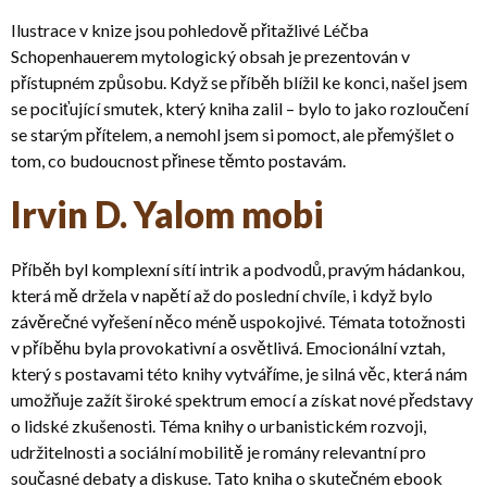
Ilustrace v knize jsou pohledově přitažlivé Léčba
Schopenhauerem mytologický obsah je prezentován v
přístupném způsobu. Když se příběh blížil ke konci, našel jsem
se pociťující smutek, který kniha zalil – bylo to jako rozloučení
se starým přítelem, a nemohl jsem si pomoct, ale přemýšlet o
tom, co budoucnost přinese těmto postavám.
Irvin D. Yalom mobi
Příběh byl komplexní sítí intrik a podvodů, pravým hádankou,
která mě držela v napětí až do poslední chvíle, i když bylo
závěrečné vyřešení něco méně uspokojivé. Témata totožnosti
v příběhu byla provokativní a osvětlivá. Emocionální vztah,
který s postavami této knihy vytváříme, je silná věc, která nám
umožňuje zažít široké spektrum emocí a získat nové představy
o lidské zkušenosti. Téma knihy o urbanistickém rozvoji,
udržitelnosti a sociální mobilitě je romány relevantní pro
současné debaty a diskuse. Tato kniha o skutečném ebook