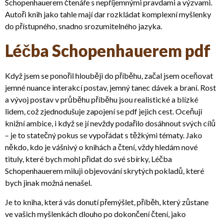
Schopenhauerem čtenáře s nepříjemnými pravdami a výzvami.
Autoři knih jako tahle mají dar rozkládat komplexní myšlenky
do přístupného, snadno srozumitelného jazyka.
Léčba Schopenhauerem pdf
Když jsem se ponořil hlouběji do příběhu, začal jsem oceňovat
jemné nuance interakcí postav, jemný tanec dávek a braní. Rost
a vývoj postav v průběhu příběhu jsou realistické a blízké
lidem, což zjednodušuje zapojení se pdf jejich cest. Oceňuji
knižní ambice, i když se jí nevždy podařilo dosáhnout svých cílů
– je to statečný pokus se vypořádat s těžkými tématy. Jako
někdo, kdo je vášnivý o knihách a čtení, vždy hledám nové
tituly, které bych mohl přidat do své sbírky, Léčba
Schopenhauerem miluji objevování skrytých pokladů, které
bych jinak možná nenašel.
Je to kniha, která vás donutí přemýšlet, příběh, který zůstane
ve vašich myšlenkách dlouho po dokončení čtení, jako