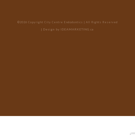
©2026 Copyright City Centre Endodontics | All Rights Reserved
| Design by
IDEAMARKETING.ca