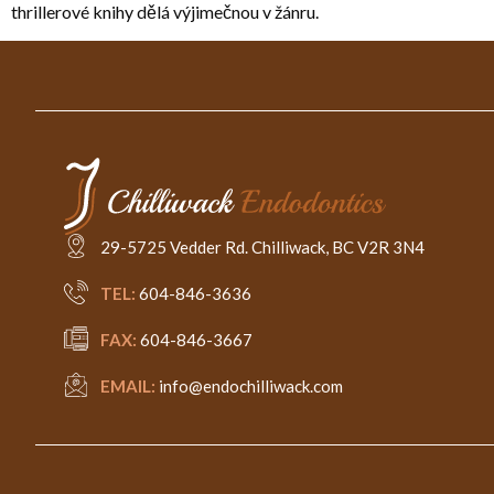
thrillerové knihy dělá výjimečnou v žánru.
29-5725 Vedder Rd. Chilliwack, BC V2R 3N4
TEL:
604-846-3636
FAX:
604-846-3667
EMAIL:
info@endochilliwack.com