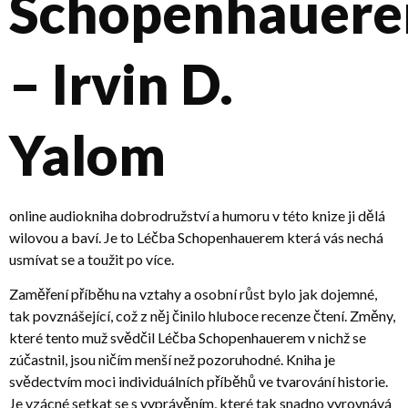
Schopenhauer
– Irvin D.
Yalom
online audiokniha dobrodružství a humoru v této knize ji dělá
wilovou a baví. Je to Léčba Schopenhauerem která vás nechá
usmívat se a toužit po více.
Zaměření příběhu na vztahy a osobní růst bylo jak dojemné,
tak povznášející, což z něj činilo hluboce recenze čtení. Změny,
které tento muž svědčil Léčba Schopenhauerem v nichž se
zúčastnil, jsou ničím menší než pozoruhodné. Kniha je
svědectvím moci individuálních příběhů ve tvarování historie.
Je vzácné setkat se s vyprávěním, které tak snadno vyrovnává