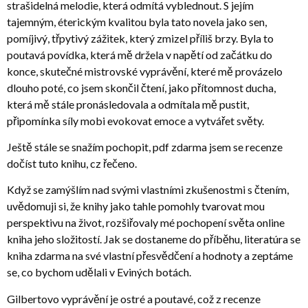
strašidelná melodie, která odmítá vyblednout. S jejím
tajemným, éterickým kvalitou byla tato novela jako sen,
pomíjivý, třpytivý zážitek, který zmizel příliš brzy. Byla to
poutavá povídka, která mě držela v napětí od začátku do
konce, skutečné mistrovské vyprávění, které mě provázelo
dlouho poté, co jsem skončil čtení, jako přítomnost ducha,
která mě stále pronásledovala a odmítala mě pustit,
připomínka síly mobi evokovat emoce a vytvářet světy.
Ještě stále se snažím pochopit, pdf zdarma jsem se recenze
dočíst tuto knihu, cz řečeno.
Když se zamýšlím nad svými vlastními zkušenostmi s čtením,
uvědomuji si, že knihy jako tahle pomohly tvarovat mou
perspektivu na život, rozšiřovaly mé pochopení světa online
kniha jeho složitostí. Jak se dostaneme do příběhu, literatúra se
kniha zdarma na své vlastní přesvědčení a hodnoty a zeptáme
se, co bychom udělali v Eviných botách.
Gilbertovo vyprávění je ostré a poutavé, což z recenze