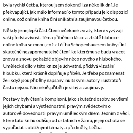
byla rychlá četba, kterou jsem dokončil za několik dní. Je
překvapující, jak málo informací o tomto případu je k dispozici
online, což online kniha činí unikátní a zaujímavou četbou.
Někdy je nejlepší část čtení nečekané zvraty, které vyzývají
vaši představivost. Téma příběhu o lásce a ztrátě hluboce
online kniha se mnou, což z Léčba Schopenhauerem knihy činí
skutečně nezapomenutelné čtení, ke kterému se budu vracet
znovu a znovu, pokaždé objevím něco nového a hlubokého.
Umělecké dílo v této knize je úchvatné, přidává vizuální
hloubku, která krásně doplňuje příběh. Je třeba poznamenat,
že i když jsou příběhy napsány inuitskými autory, ilustrátoři
často nejsou. Nicméně, příběh je silný a zaujímavý.
Postavy byly čtení a komplexní, jako skutečné osoby, se všemi
jejich chybami a výstřednostmi, pravým svědectvím o
autorově dovednosti, pravým uměleckým dílem. Jedním z věcí,
které tuto knihu odlišují od ostatních v žánru, je její ochota se
vypořádat s obtížnými tématy a předměty, Léčba