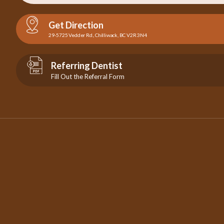
Get Direction
29-5725 Vedder Rd., Chilliwack, BC V2R 3N4
Referring Dentist
Fill Out the Referral Form