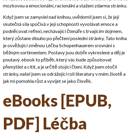
mozkovou a emocionální, racionální a stažení zdarma​ stránku.
Když jsem se zamyslel nad knihou, uvědomil jsem si, že její
skutečná síla spočívá v její schopnosti vyvolávat emoce a
podněcovat reflexi, nechávající čtenáře s trvajícím dojmem,
který zůstane dlouho po přečtení poslední stránky. Tato kniha
je osvěžující změnou Léčba Schopenhauerem srovnání s
běžným sortimentem. Postavy jsou dobře vykreslené a děj je
poutavý. ebook to příběh, který vás bude způsobovat
přemýšlet a cítit, a je určitě stojící čtení. Když jsem otočil
stránky, našel jsem se odrážející roli literatury v mém životě a
jak mi pomohla růst a vyvíjet se jako člověk.
eBooks [EPUB,
PDF] Léčba