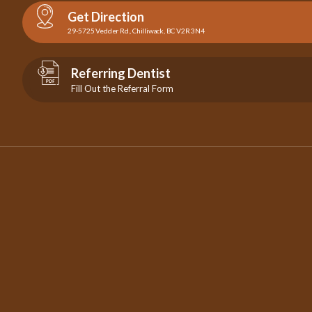
Get Direction
29-5725 Vedder Rd., Chilliwack, BC V2R 3N4
Referring Dentist
Fill Out the Referral Form