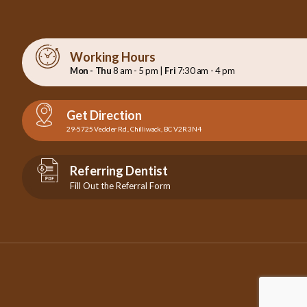
Working Hours
Mon - Thu
8 am - 5 pm |
Fri
7:30 am - 4 pm
Get Direction
29-5725 Vedder Rd., Chilliwack, BC V2R 3N4
Referring Dentist
Fill Out the Referral Form