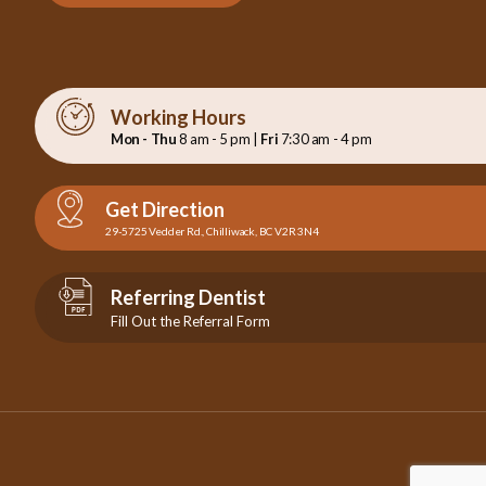
Working Hours
Mon - Thu
8 am - 5 pm |
Fri
7:30 am - 4 pm
Get Direction
29-5725 Vedder Rd., Chilliwack, BC V2R 3N4
Referring Dentist
Fill Out the Referral Form