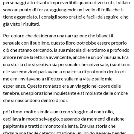
personaggi altrettanto imprevedibili quanto divertenti. I villain
sono un punto di forza, aggiungendo un livello di follia che ti
tiene agganciato. I consigli sono pratici e facili da seguire, e ho
già visto i risultati.
Per coloro che desiderano una narrazione che bilanci il
sensuale con il sublime, questo libro potrebbe essere proprio
ciò che stanno cercando, la sua miscela di erotismo e profondo
amore rende la lettura avvincente, anche se un po’ inusuale. Era
una storia che si sentiva sia personale che universale, i suoi temi
e le sue emozioni parlavano a qualcosa di profondo dentro di
me e mi invitavano a riflettere sulla mia vita e sulle mie
esperienze. Questo romanzo era un viaggio nel cuore delle
tenebre, un’esplorazione inquietante e stimolante delle ombre
che si nascondono dentro di noi.
pdf ritmo, molto simile a un treno sfuggito al controllo,
oscillava in modo selvaggio, passando da momenti di azione
palpitante a tratti di monotonia lenta. Era una storia che
sfidava una facile categorizzazione, un ibrido genere-bender