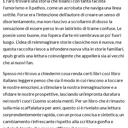
È raro trovare una storia che bilanci con tanta facilità
l’umorismo e il pathos, come un acrobata che naviga una linea
sottile. Forse era l’intenzione dell’autore di creare un senso di
disorientamento, ma non riuscivo a scrollarmi di dosso la
sensazione di essere perso in un labirinto di trame confuse. Le
poesie sono buone, ma l’opera d’arte mi sembrava un po’ fuori
luogo. L’idea di reimmaginare storie classiche non è nuova, ma
questa raccolta riesce a infondere nuova vita in storie familiari,
epub gratis una lettura coinvolgente che appellerà sia ai vecchi
che ai nuovi fan.
Spesso mi ritrovo a chiedermi cosa renda certi libri così libro
italiano leggere penso che sia il modo in cui riescono a toccare
le nostre emozioni, a stimolare la nostra immaginazione e a
sfidare le nostre prospettive, lasciando un’impronta duratura
nei nostri cuori L’uomo scatola menti. Per un libro che è rimasto
sulla mia scaffalatura per anni, questo si è rivelato una lettura
sorprendentemente rapida, con un prosa concisa e sintetica, un
cambiamento rinfrescante rispetto alla scrittura gonfia e