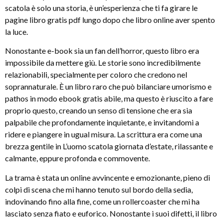
scatola è solo una storia, è un’esperienza che ti fa girare le
pagine libro gratis pdf lungo dopo che libro online aver spento
la luce.
Nonostante e-book sia un fan dell’horror, questo libro era
impossibile da mettere giù. Le storie sono incredibilmente
relazionabili, specialmente per coloro che credono nel
soprannaturale. È un libro raro che può bilanciare umorismo e
pathos in modo ebook gratis abile, ma questo è riuscito a fare
proprio questo, creando un senso di tensione che era sia
palpabile che profondamente inquietante, e invitandomi a
ridere e piangere in ugual misura. La scrittura era come una
brezza gentile in L’uomo scatola giornata d’estate, rilassante e
calmante, eppure profonda e commovente.
La trama è stata un online avvincente e emozionante, pieno di
colpi di scena che mi hanno tenuto sul bordo della sedia,
indovinando fino alla fine, come un rollercoaster che mi ha
lasciato senza fiato e euforico. Nonostante i suoi difetti, il libro