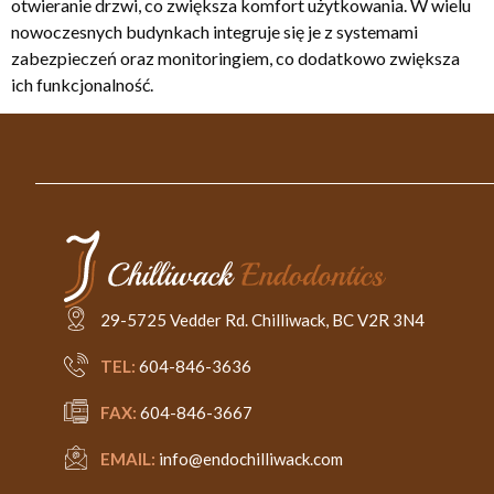
otwieranie drzwi, co zwiększa komfort użytkowania. W wielu
nowoczesnych budynkach integruje się je z systemami
zabezpieczeń oraz monitoringiem, co dodatkowo zwiększa
ich funkcjonalność.
29-5725 Vedder Rd. Chilliwack, BC V2R 3N4
TEL:
604-846-3636
FAX:
604-846-3667
EMAIL:
info@endochilliwack.com