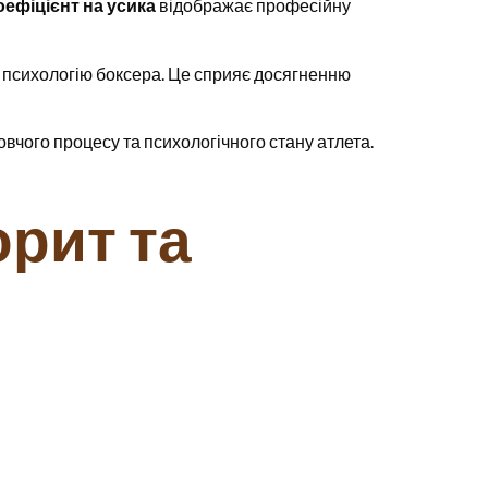
оефіцієнт на усика
відображає професійну
а психологію боксера. Це сприяє досягненню
овчого процесу та психологічного стану атлета.
орит та