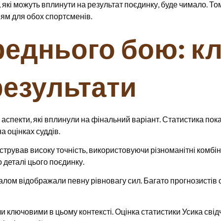
які можуть вплинути на результат поєдинку, буде чимало. Том
ям для обох спортсменів.
реднього бою: к
результати
 аспекти, які вплинули на фінальний варіант. Статистика по
а оцінках суддів.
трував високу точність, використовуючи різноманітні комбін
о деталі цього поєдинку.
галом відображали певну рівновагу сил. Багато прогнозистів 
ли ключовими в цьому контексті. Оцінка статистики Усика свід