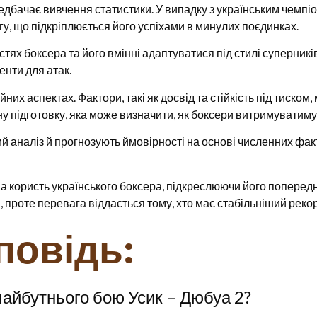
едбачає вивчення статистики. У випадку з українським чемпі
у, що підкріплюється його успіхами в минулих поєдинках.
стях боксера та його вмінні адаптуватися під стилі суперникі
нти для атак.
них аспектах. Фактори, такі як досвід та стійкість під тиском
ну підготовку, яка може визначити, як боксери витримуватиму
й аналіз й прогнозують ймовірності на основі численних фак
 на користь українського боксера, підкреслюючи його поперед
 проте перевага віддається тому, хто має стабільніший рекор
повідь:
майбутнього бою Усик – Дюбуа 2?