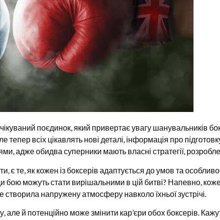
чікуваний поєдинок, який привертає увагу шанувальників бо
е тепер всіх цікавлять нові деталі, інформація про підготовк
ями, адже обидва суперники мають власні стратегії, розробл
и, є те, як кожен із боксерів адаптується до умов та особливо
и бою можуть стати вирішальними в цій битві? Напевно, коже
же створила напружену атмосферу навколо їхньої зустрічі.
, але й потенційно може змінити кар’єри обох боксерів. Кажу