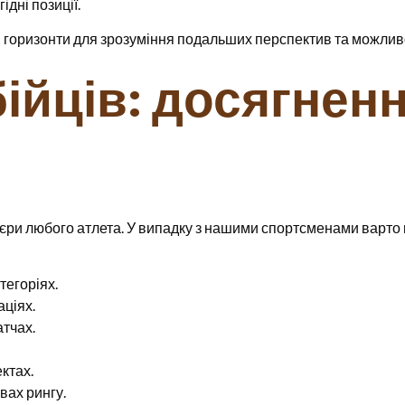
дні позиції.
і горизонти для зрозуміння подальших перспектив та можлив
ійців: досягненн
єри любого атлета. У випадку з нашими спортсменами варто в
тегоріях.
ціях.
тчах.
ктах.
вах рингу.