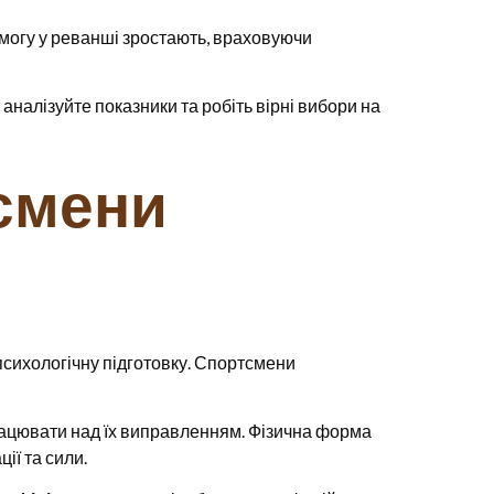
ремогу у реванші зростають, враховуючи
 аналізуйте показники та робіть вірні вибори на
тсмени
психологічну підготовку. Спортсмени
працювати над їх виправленням. Фізична форма
ії та сили.