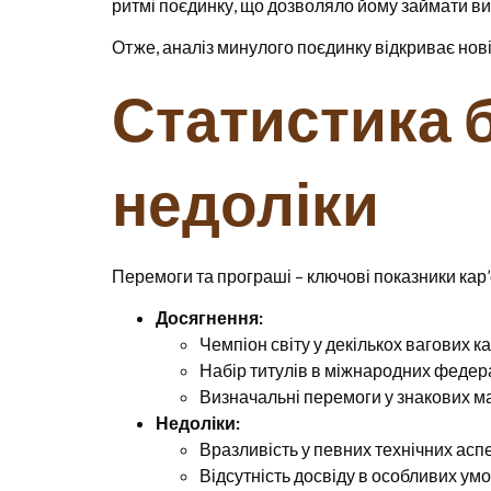
ритмі поєдинку, що дозволяло йому займати вигі
Отже, аналіз минулого поєдинку відкриває нов
Статистика б
недоліки
Перемоги та програші – ключові показники кар’
Досягнення:
Чемпіон світу у декількох вагових ка
Набір титулів в міжнародних федера
Визначальні перемоги у знакових ма
Недоліки:
Вразливість у певних технічних аспе
Відсутність досвіду в особливих умо