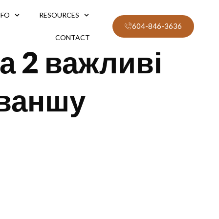
NFO
RESOURCES
604-846-3636
CONTACT
а 2 важливі
еваншу