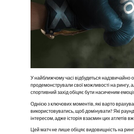
У найближчому часі відбудеться надзвичайно о
продемонстрували свої можливості на рингу, ал
спортивний захід обіцяє бути насиченим емоці
Однією з ключових моментів, які варто врахуват
використовуватись, щоб домінувати? Які раунд
інтересом, адже історія взаємин цих атлетів в
Цей матч не лише обіцяє видовищність на рингу