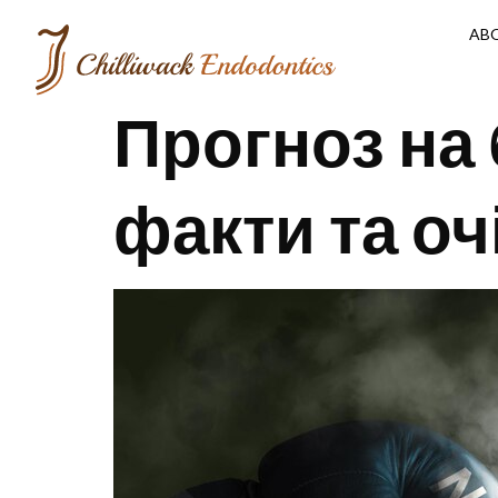
AB
Прогноз на 
факти та оч