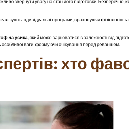
ажливо звернути увагу на стан його підготовки. Безперечно,
к
еалізують індивідуальні програми, враховуючи фізіологію т
коф на усика
, який може варіюватися в залежності від підгот
ь особливої ваги, формуючи очікування перед реваншем.
пертів: хто фав