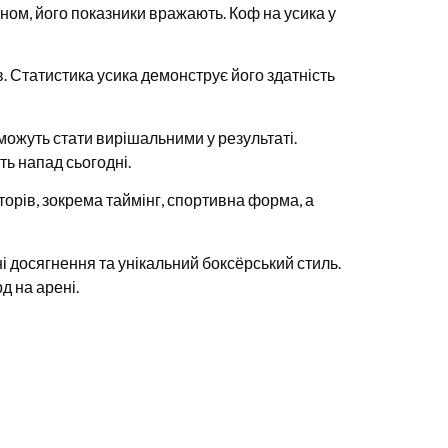
оном, його показники вражають. Коф на усика у
в. Статистика усика демонструє його здатність
, можуть стати вирішальними у результаті.
ть напад сьогодні.
торів, зокрема таймінг, спортивна форма, а
ні досягнення та унікальний боксёрський стиль.
д на арені.