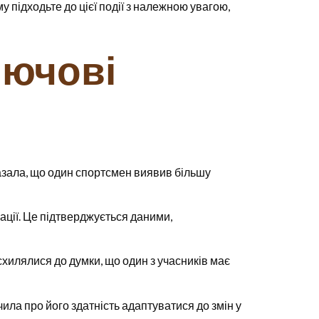
у підходьте до цієї події з належною увагою,
лючові
казала, що один спортсмен виявив більшу
ації. Це підтверджується даними,
схилялися до думки, що один з учасників має
чила про його здатність адаптуватися до змін у