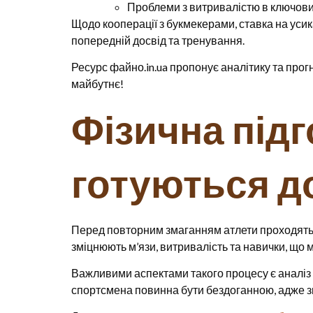
Проблеми з витривалістю в ключов
Щодо кооперації з букмекерами, ставка на усик
попередній досвід та тренування.
Ресурс файно.in.ua пропонує аналітику та прогн
майбутнє!
Фізична підг
готуються д
Перед повторним змаганням атлети проходять і
зміцнюють м’язи, витривалість та навички, що 
Важливими аспектами такого процесу є аналіз 
спортсмена повинна бути бездоганною, адже з