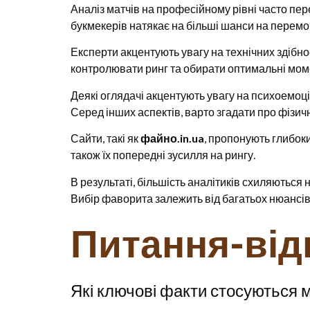
Аналіз матчів на професійному рівні часто пер
букмекерів натякає на більші шанси на перемог
Експерти акцентують увагу на технічних здібно
контролювати ринг та обирати оптимальні моме
Деякі оглядачі акцентують увагу на психоемоцій
Серед інших аспектів, варто згадати про фізич
Сайти, такі як
файно.in.ua
, пропонують глибоки
також їх попередні зусилля на рингу.
В результаті, більшість аналітиків схиляються
Вибір фаворита залежить від багатьох нюансів,
Питання-від
Які ключові факти стосуються 