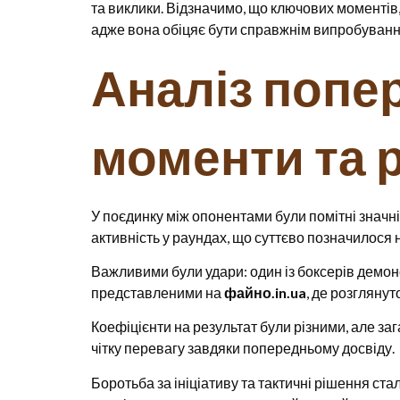
та виклики. Відзначимо, що ключових моментів, 
адже вона обіцяє бути справжнім випробуванн
Аналіз попе
моменти та 
У поєдинку між опонентами були помітні значні
активність у раундах, що суттєво позначилося н
Важливими були удари: один із боксерів демонс
представленими на
файно.in.ua
, де розглянут
Коефіцієнти на результат були різними, але за
чітку перевагу завдяки попередньому досвіду.
Боротьба за ініціативу та тактичні рішення ста