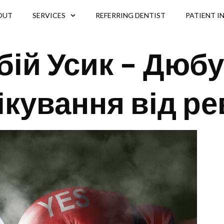
OUT
SERVICES
REFERRING DENTIST
PATIENT I
бій Усик – Дюбу
ікування від р