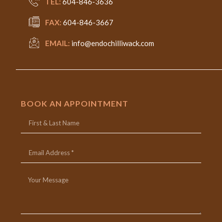
TEL:
604-846-3636
FAX:
604-846-3667
EMAIL:
info@endochilliwack.com
BOOK AN APPOINTMENT