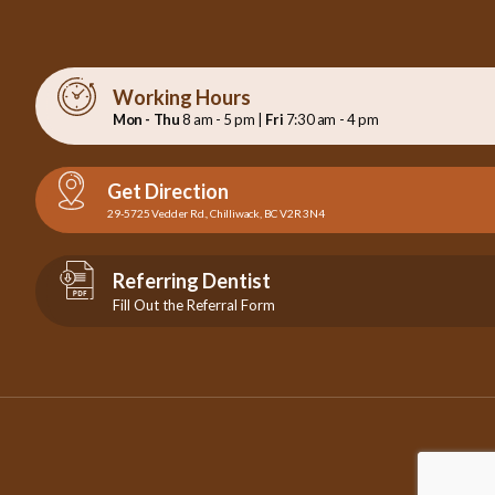
Working Hours
Mon - Thu
8 am - 5 pm |
Fri
7:30 am - 4 pm
Get Direction
29-5725 Vedder Rd., Chilliwack, BC V2R 3N4
Referring Dentist
Fill Out the Referral Form