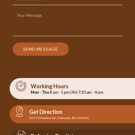
SEND MESSAGE
Working Hours
Mon - Thu
8 am - 5 pm |
Fri
7:30 am - 4 pm
Get Direction
29-5725 Vedder Rd., Chilliwack, BC V2R 3N4