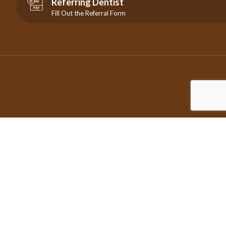
Referring Dentist
Fill Out the Referral Form
©2026 Copyright City Centre Endodontics | All Rights Reserved