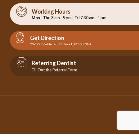
Working Hours
Mon - Thu
8 am - 5 pm |
Fri
7:30 am - 4 pm
Get Direction
29-5725 Vedder Rd., Chilliwack, BC V2R 3N4
Referring Dentist
Fill Out the Referral Form