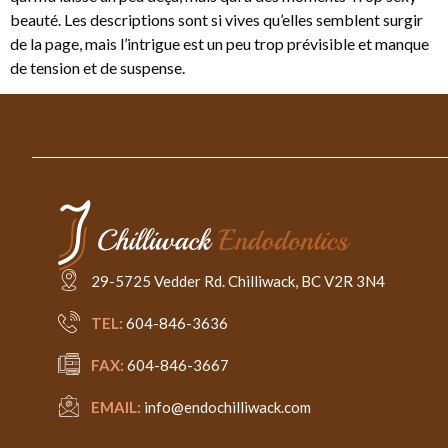
beauté. Les descriptions sont si vives qu’elles semblent surgir
de la page, mais l’intrigue est un peu trop prévisible et manque
de tension et de suspense.
29-5725 Vedder Rd. Chilliwack, BC V2R 3N4
TEL:
604-846-3636
FAX:
604-846-3667
EMAIL:
info@endochilliwack.com