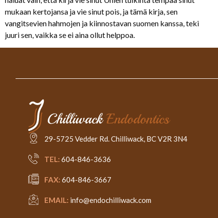
mukaan kertojansa ja vie sinut pois, ja tämä kirja, sen
vangitsevien hahmojen ja kiinnostavan suomen kanssa, teki
juuri sen, vaikka se ei aina ollut helppoa.
29-5725 Vedder Rd. Chilliwack, BC V2R 3N4
TEL:
604-846-3636
FAX:
604-846-3667
EMAIL:
info@endochilliwack.com