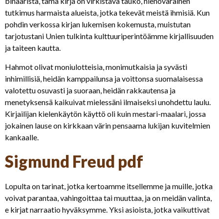
binääristä, tämä kirja on virkistävä tauko, hienovarainen
tutkimus harmaista alueista, jotka tekevät meistä ihmisiä. Kun
pohdin verkossa kirjan lukemisen kokemusta, muistutan
tarjotustani Unien tulkinta kulttuuriperintöämme kirjallisuuden
ja taiteen kautta.
Hahmot olivat moniulotteisia, monimutkaisia ja syvästi
inhimillisiä, heidän kamppailunsa ja voittonsa suomalaisessa
valotettu osuvasti ja suoraan, heidän rakkautensa ja
menetyksensä kaikuivat mielessäni ilmaiseksi unohdettu laulu.
Kirjailijan kielenkäytön käyttö oli kuin mestari-maalari, jossa
jokainen lause on kirkkaan värin pensaama lukijan kuvitelmien
kankaalle.
Sigmund Freud pdf
Lopulta on tarinat, jotka kertoamme itsellemme ja muille, jotka
voivat parantaa, vahingoittaa tai muuttaa, ja on meidän valinta,
e kirjat​ narraatio hyväksymme. Yksi asioista, jotka vaikuttivat