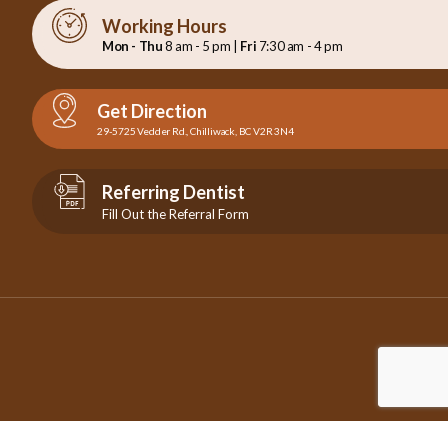
Working Hours
Mon - Thu
8 am - 5 pm |
Fri
7:30 am - 4 pm
Get Direction
29-5725 Vedder Rd., Chilliwack, BC V2R 3N4
Referring Dentist
Fill Out the Referral Form