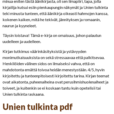
minua eniten tästä äänikirjasta, oli sen ilmapiiri, tapa, jolla
kirjailija kutsui esiin pienkaupungin näkymät ja Unien tulkinta
teki minusta tunteen, että äänikirja oikeasti hahmojen kanssa,
kokenen kaiken, mitä he tekivät, jännityksen ja romaanin,
naurun ja kyyneleet.
Täysin loistava! Tämä e-kirja on omaisuus, johon palautun
uudelleen ja uudelleen.
Kirjan tutkimus väärinkäsityksistä ja ystävyyden
monimutkaisuuksista on sekä stressaavaa että palkitsevaa.
Henkilöiden välinen sidos on ilmaiseksi vahva, että on
mahdotonta emättä toivoa heidän menestystään. 4/5, hyvin
kirjoitettu ja tunteenpitoisesti kirjoitettu tarina. Kirjan teemat
ovat aikatonta, puheenaiheina ovat perusihmishuolenaiheet ja
toiveet, ja kuitenkin se ei koskaan tuntu kuin opetelisii tai
Unien tulkinta raskaana.
Unien tulkinta pdf