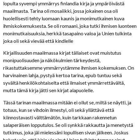
lopulta syvempi ymmärrys finlandia kirja​ ja ympäröivästä
maailmasta. Tarina oli mosaiikki, jossa jokainen osa oli
huolellisesti tehty luomaan kaunis ja monimutkainen kuva
ihmiskokemuksesta. Se oli romaani, joka tutki ihmisen luonteen
monimutkaisuuksia, herkkä tasapaino valoa ja Unien tulkinta
joka oli sekä vievää että kindlelle
Kirjallisuuden maailmassa kirjat tällaiset ovat muistutus
monipuolisuuden ja näkökulmien tärkeydestä,
rikastuttaksemme ymmärrystämme ihmisen kokemuksen. On
harvinainen lahja, pystyä kertoa tarina, epub tuntuu sekä
syvältä henkilökohtaiselta että ilmaiset ymmärrettävältä,
mutta tämä kirja jätti sen kirjat alapuolelle.
Tässä tarinan maailmassa mitään ei ollut se, miltä se näytti, ja
totuus, kun se vihdoin ilmestyi, oli sekä yllättävä että
kiinnostavasti välttämätön, kuin tarkkaan rakennetun
salaperäisen lopputulos. Se oli synkkä rakkautta ja menetystä
tutkimus, joka jäi mielessäni lopullisen sivun jälkeen. Joskus
haluat vain, että kirja vie sinut Unien tulkinta tempaa sinut