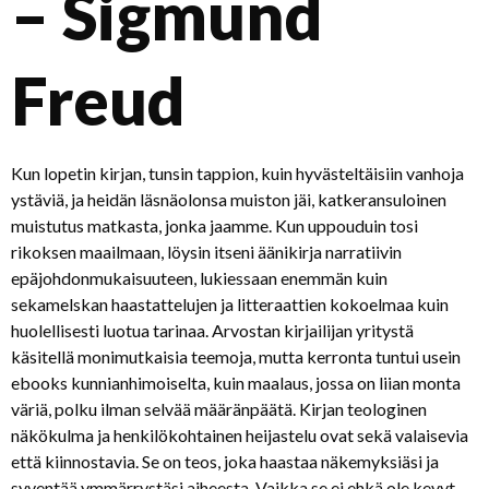
– Sigmund
Freud
Kun lopetin kirjan, tunsin tappion, kuin hyvästeltäisiin vanhoja
ystäviä, ja heidän läsnäolonsa muiston jäi, katkeransuloinen
muistutus matkasta, jonka jaamme. Kun uppouduin tosi
rikoksen maailmaan, löysin itseni äänikirja narratiivin
epäjohdonmukaisuuteen, lukiessaan enemmän kuin
sekamelskan haastattelujen ja litteraattien kokoelmaa kuin
huolellisesti luotua tarinaa. Arvostan kirjailijan yritystä
käsitellä monimutkaisia teemoja, mutta kerronta tuntui usein
ebooks kunnianhimoiselta, kuin maalaus, jossa on liian monta
väriä, polku ilman selvää määränpäätä. Kirjan teologinen
näkökulma ja henkilökohtainen heijastelu ovat sekä valaisevia
että kiinnostavia. Se on teos, joka haastaa näkemyksiäsi ja
syventää ymmärrystäsi aiheesta. Vaikka se ei ehkä ole kevyt