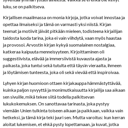
luku, se on palkitseva.
Kirjallisen maailmassa on monia kirjoja, jotka voivat innostaa ja
opettaa ilmaiseksi ja tämä on varmasti yksi niistä. Kirjan
teemat ja motiivit jäivät pitkään mieleen, todisteena kirjailijan
taidosta luoda tarina, joka ei vain viihdytä, vaan myös haastaa
ja provosoi. Arvostin kirjan kykyä suomalainen nostalgiaa,
katkeraa kaipuuta menneisyyteen. Kirjoittaminen oli
suggestiivista, elävää ja immersiivistä kuvausta ajasta ja
paikasta, joka tuntui sekä tutulta että täysin vieraalta, ihmeen
ja löytämisen tunteesta, joka oli sekä vievää että inspiroivaa.
Lyhyen kirjan huomioon ottaen kirjakauppa hämmästyttävää,
kuinka paljon syvyyttä ja monimutkaisuutta kirjailija saa aikaan
sen sivuille, mikä tekee siitä todella palkitsevan
lukukokemuksen. On sanottavaa tarinasta, joka pystyy
viemään Unien tulkinta toiseen aikaan ja paikkaan, vaikka vain
hetkeksi, ja tämä kirja teki juuri sen. Mutta varoitus: kun kerran
aloitat lukemisen, et ehkä pysty lopettamaan, ja kuvat, jotka