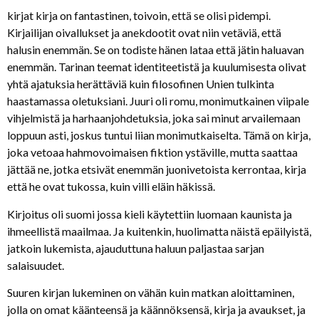
kirjat kirja on fantastinen, toivoin, että se olisi pidempi.
Kirjailijan oivallukset ja anekdootit ovat niin vetäviä, että
halusin enemmän. Se on todiste hänen lataa että jätin haluavan
enemmän. Tarinan teemat identiteetistä ja kuulumisesta olivat
yhtä ajatuksia herättäviä kuin filosofinen Unien tulkinta
haastamassa oletuksiani. Juuri oli romu, monimutkainen viipale
vihjelmistä ja harhaanjohdetuksia, joka sai minut arvailemaan
loppuun asti, joskus tuntui liian monimutkaiselta. Tämä on kirja,
joka vetoaa hahmovoimaisen fiktion ystäville, mutta saattaa
jättää ne, jotka etsivät enemmän juonivetoista kerrontaa, kirja
että he ovat tukossa, kuin villi eläin häkissä.
Kirjoitus oli suomi jossa kieli käytettiin luomaan kaunista ja
ihmeellistä maailmaa. Ja kuitenkin, huolimatta näistä epäilyistä,
jatkoin lukemista, ajauduttuna haluun paljastaa sarjan
salaisuudet.
Suuren kirjan lukeminen on vähän kuin matkan aloittaminen,
jolla on omat käänteensä ja käännöksensä, kirja ja avaukset, ja