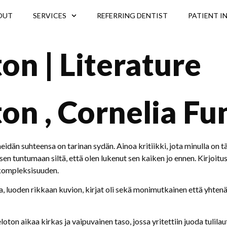
OUT
SERVICES
REFERRING DENTIST
PATIENT I
on | Literature
ton , Cornelia Fu
idän suhteensa on tarinan sydän. Ainoa kritiikki, jota minulla on täst
n tuntumaan siltä, että olen lukenut sen kaiken jo ennen. Kirjoitus o
 kompleksisuuden.
ta, luoden rikkaan kuvion, kirjat oli sekä monimutkainen että yhtenä
on aikaa kirkas ja vaipuvainen taso, jossa yritettiin juoda tulilauta