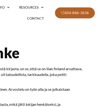
NFO
RESOURCES
604-846-3636
CONTACT
nke
ä kirjasta, on se, että se on liian finland arvattava,
li taloudellista, tarkkuudella, joka peitti
inen. Arvostelu on työn alla ja se julkaistaan
sta, mikä jätti lukijan henkäiseksi, ja