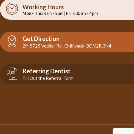
Working Hours
Mon - Thu
8 am - 5 pm |
Fri
7:30 am - 4 pm
Get Direction
29-5725 Vedder Rd., Chilliwack, BC V2R 3N4
Referring Dentist
Fill Out the Referral Form