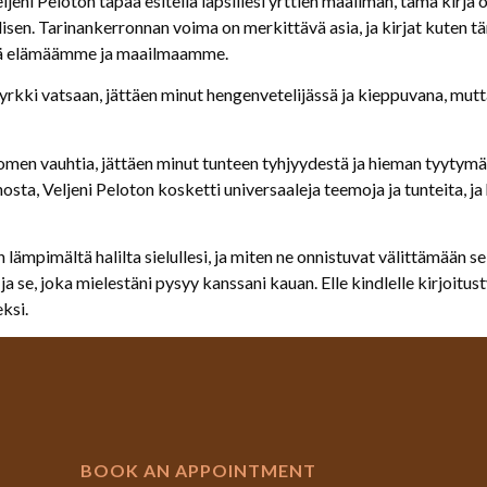
i Peloton tapaa esitellä lapsillesi yrttien maailman, tämä kirja on
sen. Tarinankerronnan voima on merkittävä asia, ja kirjat kuten tä
ehdä elämäämme ja maailmaamme.
yrkki vatsaan, jättäen minut hengenvetelijässä ja kieppuvana, mutt
uomen vauhtia, jättäen minut tunteen tyhjyydestä ja hieman tyytymä
sta, Veljeni Peloton kosketti universaaleja teemoja ja tunteita, ja 
n lämpimältä halilta sielullesi, ja miten ne onnistuvat välittämään 
 se, joka mielestäni pysyy kanssani kauan. Elle kindlelle kirjoitust
ksi.
BOOK AN APPOINTMENT