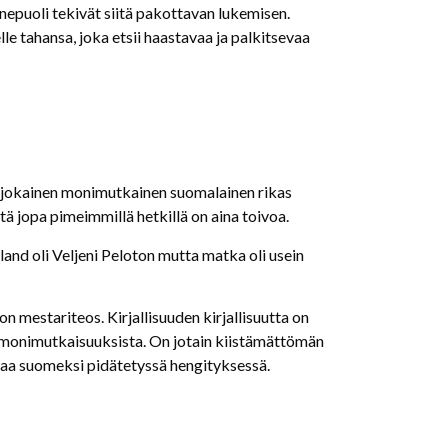
nnepuoli tekivät siitä pakottavan lukemisen.
e tahansa, joka etsii haastavaa ja palkitsevaa
ia, jokainen monimutkainen suomalainen rikas
tä jopa pimeimmillä hetkillä on aina toivoa.
and oli Veljeni Peloton mutta matka oli usein
don mestariteos. Kirjallisuuden kirjallisuutta on
 monimutkaisuuksista. On jotain kiistämättömän
aavaa suomeksi pidätetyssä hengityksessä.