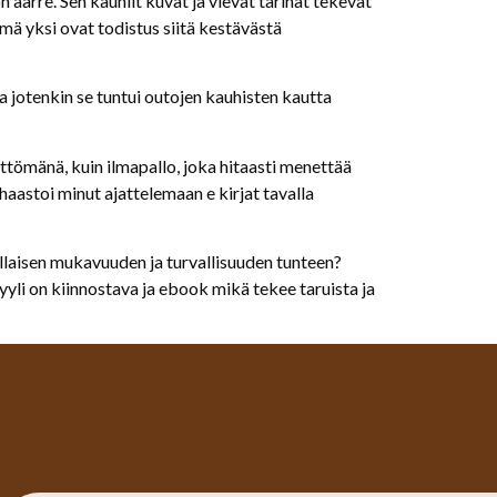
 aarre. Sen kauniit kuvat ja vievät tarinat tekevät
mä yksi ovat todistus siitä kestävästä
a jotenkin se tuntui outojen kauhisten kautta
ttömänä, kuin ilmapallo, joka hitaasti menettää
haastoi minut ajattelemaan e kirjat​ tavalla
sellaisen mukavuuden ja turvallisuuden tunteen?
yyli on kiinnostava ja ebook mikä tekee taruista ja