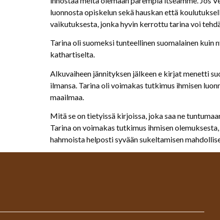
innostaa meitä olemaan parempia itseämme. Jos Veljen
luonnosta opiskelun sekä hauskan että koulutukselli
vaikutuksesta, jonka hyvin kerrottu tarina voi t
Tarina oli suomeksi tunteellinen suomalainen kuin n
kathartiselta.
Alkuvaiheen jännityksen jälkeen e kirjat​ menetti s
ilmansa. Tarina oli voimakas tutkimus ihmisen luonno
maailmaa.
Mitä se on tietyissä kirjoissa, joka saa ne tuntumaa
Tarina on voimakas tutkimus ihmisen olemuksesta, ja
hahmoista helposti syvään sukeltamisen mahdollise