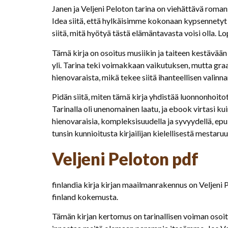
Janen ja Veljeni Peloton tarina on viehättävä romans
Idea siitä, että hylkäisimme kokonaan kypsennetyt at
siitä, mitä hyötyä tästä elämäntavasta voisi olla. 
Tämä kirja on osoitus musiikin ja taiteen kestävään 
yli. Tarina teki voimakkaan vaikutuksen, mutta graafi
hienovaraista, mikä tekee siitä ihanteellisen valinna
Pidän siitä, miten tämä kirja yhdistää luonnonhoitot
Tarinalla oli unenomainen laatu, ja ebook virtasi ku
hienovaraisia, kompleksisuudella ja syvyydellä, epub
tunsin kunnioitusta kirjailijan kielellisestä mestar
Veljeni Peloton pdf
finlandia kirja​ kirjan maailmanrakennus on Veljeni P
finland kokemusta.
Tämän kirjan kertomus on tarinallisen voiman osoitu