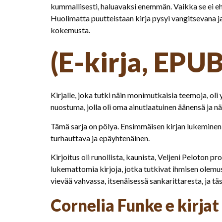
kummallisesti, haluavaksi enemmän. Vaikka se ei ehkä
Huolimatta puutteistaan kirja pysyi vangitsevana j
kokemusta.
(E-kirja, EPUB
Kirjalle, joka tutki näin monimutkaisia teemoja, o
nuostuma, jolla oli oma ainutlaatuinen äänensä ja nä
Tämä sarja on pölya. Ensimmäisen kirjan lukeminen o
turhauttava ja epäyhtenäinen.
Kirjoitus oli runollista, kaunista, Veljeni Peloton pr
lukemattomia kirjoja, jotka tutkivat ihmisen ole
vievää vahvassa, itsenäisessä sankarittaresta, ja t
Cornelia Funke e kirjat​