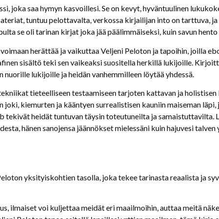
si, joka saa hymyn kasvoillesi. Se on kevyt, hyväntuulinen lukukokem
eriat, tuntuu pelottavalta, verkossa kirjailijan into on tarttuva, j
Lopulta se oli tarinan kirjat joka jää päälimmäiseksi, kuin savun he
voimaan herättää ja vaikuttaa Veljeni Peloton ja tapoihin, joilla ebo
nen sisältö teki sen vaikeaksi suositella herkillä lukijoille. Kirjo
n nuorille lukijoille ja heidän vanhemmilleen löytää yhdessä.
ekniikat tieteelliseen testaamiseen tarjoten kattavan ja holistisen
in joki, kiemurten ja kääntyen surrealistisen kauniin maiseman läpi,
 tekivät heidät tuntuvan täysin toteutuneilta ja samaistuttavilta. 
uudesta, hänen sanojensa jäännökset mielessäni kuin hajuvesi talven 
eloton yksityiskohtien tasolla, joka tekee tarinasta reaalista ja syvä
s, ilmaiset voi kuljettaa meidät eri maailmoihin, auttaa meitä näke