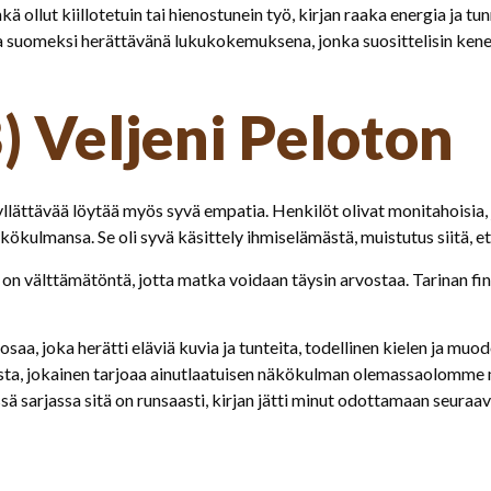
 ollut kiillotetuin tai hienostunein työ, kirjan raaka energia ja tu
a suomeksi herättävänä lukukokemuksena, jonka suosittelisin kenell
) Veljeni Peloton
li yllättävää löytää myös syvä empatia. Henkilöt olivat monitahois
kökulmansa. Se oli syvä käsittely ihmiselämästä, muistutus siitä, et
n välttämätöntä, jotta matka voidaan täysin arvostaa. Tarinan finl
oosaa, joka herätti eläviä kuvia ja tunteita, todellinen kielen ja muo
musta, jokainen tarjoaa ainutlaatuisen näkökulman olemassaolomme
ässä sarjassa sitä on runsaasti, kirjan jätti minut odottamaan seur