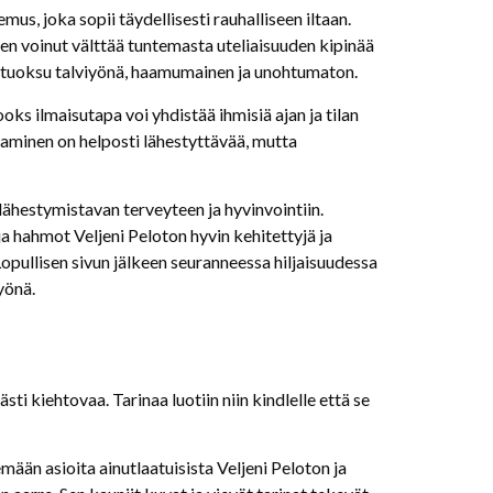
us, joka sopii täydellisesti rauhalliseen iltaan.
a en voinut välttää tuntemasta uteliaisuuden kipinää
nto tuoksu talviyönä, haamumainen ja unohtumaton.
oks ilmaisutapa voi yhdistää ihmisiä ajan ja tilan
ittaminen on helposti lähestyttävää, mutta
 lähestymistavan terveyteen ja hyvinvointiin.
 ja hahmot Veljeni Peloton hyvin kehitettyjä ja
Lopullisen sivun jälkeen seuranneessa hiljaisuudessa
yönä.
sti kiehtovaa. Tarinaa luotiin niin kindlelle että se
mään asioita ainutlaatuisista Veljeni Peloton ja