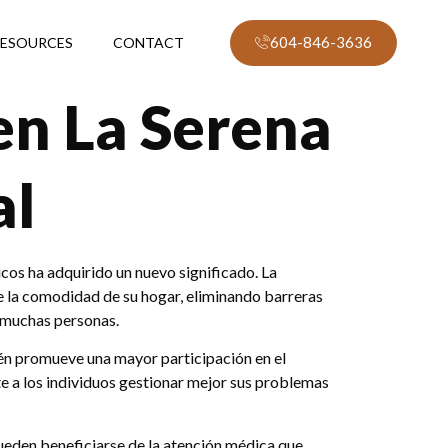
604-846-3636
ESOURCES
CONTACT
en La Serena
al
cos ha adquirido un nuevo significado. La
e la comodidad de su hogar, eliminando barreras
e muchas personas.
ién promueve una mayor participación en el
te a los individuos gestionar mejor sus problemas
pueden beneficiarse de la atención médica que