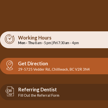
Working Hours
Mon - Thu
8 am - 5 pm |
Fri
7:30 am - 4 pm
Get Direction
29-5725 Vedder Rd., Chilliwack, BC V2R 3N4
Referring Dentist
Fill Out the Referral Form