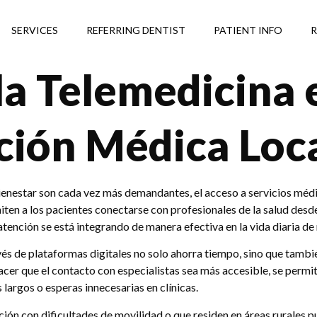
SERVICES
REFERRING DENTIST
PATIENT INFO
R
la Telemedicina 
ción Médica Loc
ienestar son cada vez más demandantes, el acceso a servicios médi
ten a los pacientes conectarse con profesionales de la salud desd
ención se está integrando de manera efectiva en la vida diaria d
vés de plataformas digitales no solo ahorra tiempo, sino que tamb
acer que el contacto con especialistas sea más accesible, se permi
largos o esperas innecesarias en clínicas.
ión con dificultades de movilidad o que residen en áreas rurales 